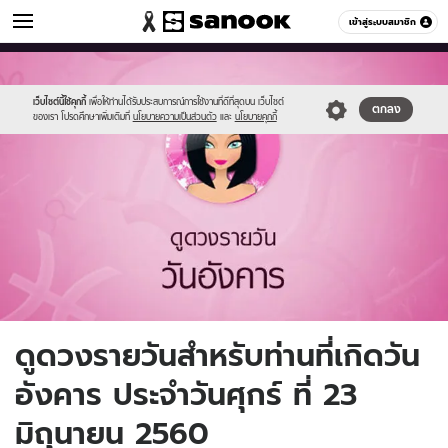
ดูดวง
เข้าสู่ระบบสมาชิก
หมวดอื่นๆ
//s.isanook.com/ho/0/ud/fxd/day/3_tue.jpg
Sanook
//s.isanook.com/sr/0/images/logo-
600
60
new-
sanook.png
เว็บไซต์นี้ใช้คุกกี้
เพื่อให้ท่านได้รับประสบการณ์การใช้งานที่ดีที่สุดบน เว็บไซต์
ตกลง
ของเรา โปรดศึกษาเพิ่มเติมที่
นโยบายความเป็นส่วนตัว
และ
นโยบายคุกกี้
ดูดวงรายวันสำหรับท่านที่เกิดวัน
อังคาร ประจำวันศุกร์ ที่ 23
มิถุนายน 2560