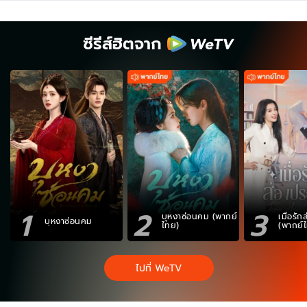
ซีรีส์ฮิตจาก
1
2
3
บุหงาซ่อนคม (พากย์
เมื่อรั
บุหงาซ่อนคม
ไทย)
(พากย์
ไปที่ WeTV