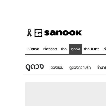
หน้าแรก
เรื่องฮอต
ข่าว
ดูดวง
ข่าวบันเทิง
ก
ดูดวง
ข่าว
ดูดวง - 
ดวงแม่น
ดูดวงความรัก
ทํานา
เรื่องฮอต
ดูดวง
ข่าว
หวยไทย
ข่าวบันเทิง
สถิติหวยไท
ข่าวกีฬา
หวยลาว
ข่าวเศรษฐกิจ