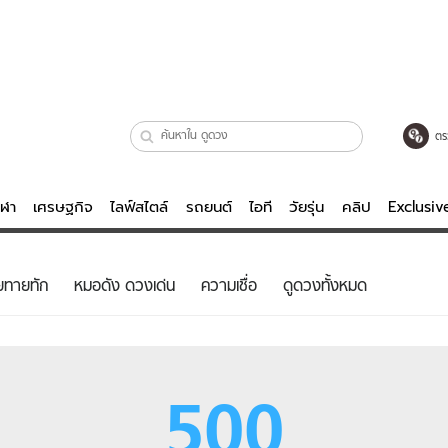
ตร
ีฬา
เศรษฐกิจ
ไลฟ์สไตล์
รถยนต์
ไอที
วัยรุ่น
คลิป
Exclusi
ตรวจหวย
ไลฟ์สไตล์
บันเทิงค
ยทายทัก
หมอดัง ดวงเด่น
ความเชื่อ
ดูดวงทั้งหมด
ผู้หญิง
หนัง-ละคร
ผู้ชาย
เพลง
ย
วัยรุ่น
เกมส์
500
ไอที
คลิป
รถยนต์
พอดแคสต์