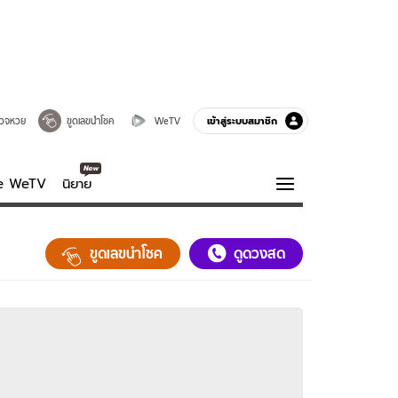
เข้าสู่ระบบสมาชิก
วจหวย
ขูดเลขนำโชค
WeTV
ve WeTV
นิยาย
รบรส
ความรู้รอบตัว
ขูดเลขนำโชค
ดูดวงสด
ฮาวทู
กูรู-รอบรู้