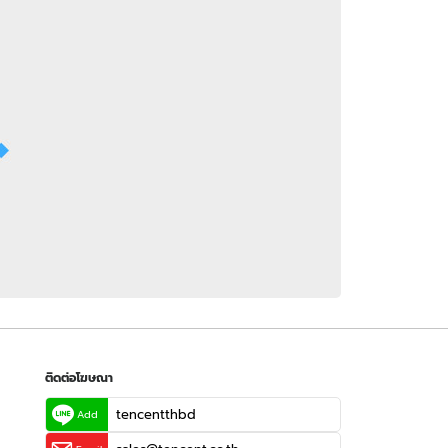
 WeTV
ติดต่อโฆษณา
tencentthbd
sales@tencent.co.th
รา
ร้องเรียนเนื้อหาไม่เหมาะสม
แนะนำติชม แจ้งปัญหาการใช้งาน
ติดต่อโฆษณา
tencentthbd
Add