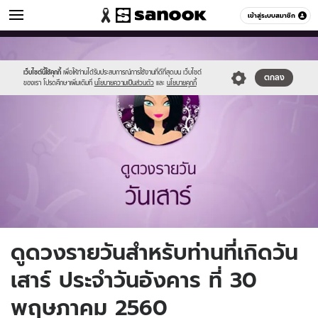
ดูดวง
เข้าสู่ระบบสมาชิก
หมวดอื่นๆ
//s.isanook.com/ho/0/ud/fxd/day/7_sat.jpg
Sanook
//s.isanook.com/sr/0/images/logo-
600
60
new-
sanook.png
เว็บไซต์นี้ใช้คุกกี้
เพื่อให้ท่านได้รับประสบการณ์การใช้งานที่ดีที่สุดบน เว็บไซต์
ตกลง
ของเรา โปรดศึกษาเพิ่มเติมที่
นโยบายความเป็นส่วนตัว
และ
นโยบายคุกกี้
ดูดวงรายวันสำหรับท่านที่เกิดวัน
เสาร์ ประจำวันอังคาร ที่ 30
พฤษภาคม 2560