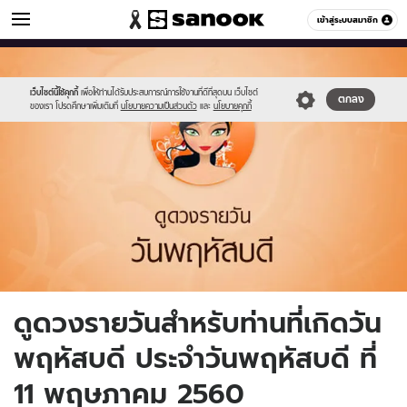
ดูดวง
เข้าสู่ระบบสมาชิก
หมวดอื่นๆ
//s.isanook.com/ho/0/ud/fxd/day/5_thu.jpg
Sanook
//s.isanook.com/sr/0/images/logo-
600
60
new-
sanook.png
เว็บไซต์นี้ใช้คุกกี้
เพื่อให้ท่านได้รับประสบการณ์การใช้งานที่ดีที่สุดบน เว็บไซต์
ตกลง
ของเรา โปรดศึกษาเพิ่มเติมที่
นโยบายความเป็นส่วนตัว
และ
นโยบายคุกกี้
ดูดวงรายวันสำหรับท่านที่เกิดวัน
พฤหัสบดี ประจำวันพฤหัสบดี ที่
11 พฤษภาคม 2560