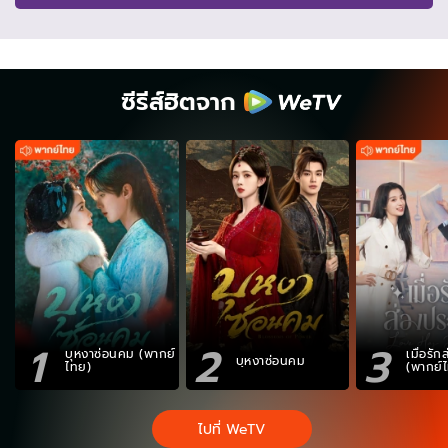
ซีรีส์ฮิตจาก
1
2
3
บุหงาซ่อนคม (พากย์
เมื่อรั
บุหงาซ่อนคม
ไทย)
(พากย์
ไปที่ WeTV