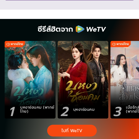
ซีรีส์ฮิตจาก
1
2
3
บุหงาซ่อนคม (พากย์
เมื่อรั
บุหงาซ่อนคม
ไทย)
(พากย์
ไปที่ WeTV