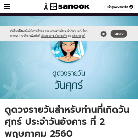
ดูดวง
เข้าสู่ระบบสมาชิก
หมวดอื่นๆ
//s.isanook.com/ho/0/ud/fxd/day/6_fri.jpg
Sanook
//s.isanook.com/sr/0/images/logo-
600
60
new-
sanook.png
เว็บไซต์นี้ใช้คุกกี้
เพื่อให้ท่านได้รับประสบการณ์การใช้งานที่ดีที่สุดบน เว็บไซต์
ตกลง
ของเรา โปรดศึกษาเพิ่มเติมที่
นโยบายความเป็นส่วนตัว
และ
นโยบายคุกกี้
ดูดวงรายวันสำหรับท่านที่เกิดวัน
ศุกร์ ประจำวันอังคาร ที่ 2
พฤษภาคม 2560