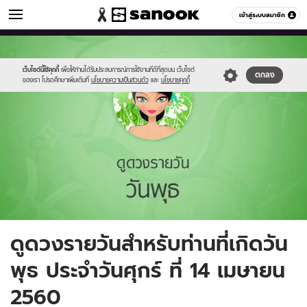
ดูดวง
เข้าสู่ระบบสมาชิก
หมวดอื่นๆ
//s.isanook.com/ho/0/ud/fxd/day/4_wed.jpg
Sanook
//s.isanook.com/sr/0/images/logo-
600
60
new-
sanook.png
เว็บไซต์นี้ใช้คุกกี้
เพื่อให้ท่านได้รับประสบการณ์การใช้งานที่ดีที่สุดบน เว็บไซต์
ตกลง
ของเรา โปรดศึกษาเพิ่มเติมที่
นโยบายความเป็นส่วนตัว
และ
นโยบายคุกกี้
ดูดวงรายวันสำหรับท่านที่เกิดวัน
พุธ ประจำวันศุกร์ ที่ 14 เมษายน
2560