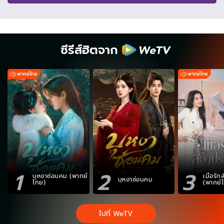
ซีรีส์ฮิตจาก
1
2
3
บุหงาซ่อนคม (พากย์
เมื่อรั
บุหงาซ่อนคม
ไทย)
(พากย์
ไปที่ WeTV