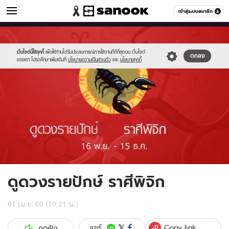
ดูดวง
เข้าสู่ระบบสมาชิก
หมวดอื่นๆ
//s.isanook.com/ho/0/ud/fxd/fortnightly/08_scorpio.jpg
Sanook
//s.isanook.com/sr/0/images/logo-
600
60
new-
sanook.png
เว็บไซต์นี้ใช้คุกกี้
เพื่อให้ท่านได้รับประสบการณ์การใช้งานที่ดีที่สุดบน เว็บไซต์
ตกลง
ของเรา โปรดศึกษาเพิ่มเติมที่
นโยบายความเป็นส่วนตัว
และ
นโยบายคุกกี้
ดูดวงรายปักษ์ ราศีพิจิก
01 เม.ย. 60 (10:21 น.)
Copy link
แชร์
กดฟัง