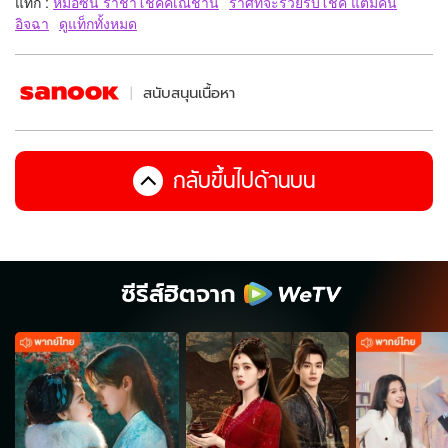
แท็ก :
หมอซัน ราชาโชคคเณชานี
ราศีที่จะรวยรับโชค แต่มีคน
อิจฉา
ดูแท็กทั้งหมด
สนับสนุนเนื้อหา
กลับขึ้นไปด้านบน
ซีรีส์ฮิตจาก