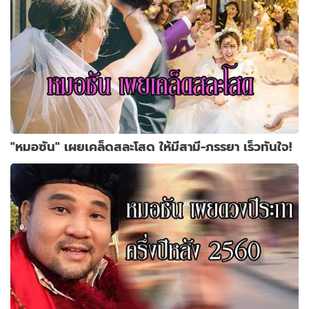
"หมอซัน" เผยเคล็ดสละโสด ให้มีสามี-ภรรยา เร็วทันใจ!