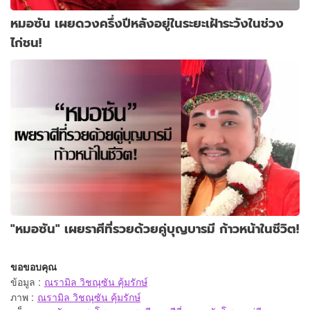
หมอซัน เผยดวงครึ่งปีหลังอยู่ในระยะเฝ้าระวังในช่วง
ไก่ชน!
"หมอซัน" เผยราศีที่รวยด้วยคู่บุญบารมี ก้าวหน้าในชีวิต!
ขอขอบคุณ
ข้อมูล
:
ณรามิล วิชณุซัน คุ้มรักษ์
ภาพ
:
ณรามิล วิชณุซัน คุ้มรักษ์