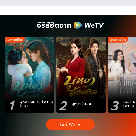
ซีรีส์ฮิตจาก
1
2
3
บุหงาซ่อนคม (พากย์
เมื่อรั
บุหงาซ่อนคม
ไทย)
(พากย์
ไปที่ WeTV