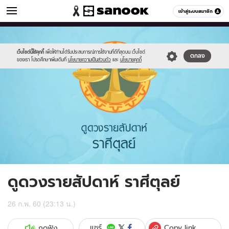
ดูดวง
เข้าสู่ระบบสมาชิก
หมวดอื่นๆ
//s.isanook.com/ho/0/ud/fxd/week/07_libra.jpg
Sanook
//s.isanook.com/sr/0/images/logo-
600
60
new-
sanook.png
เว็บไซต์นี้ใช้คุกกี้
เพื่อให้ท่านได้รับประสบการณ์การใช้งานที่ดีที่สุดบน เว็บไซต์
ตกลง
ของเรา โปรดศึกษาเพิ่มเติมที่
นโยบายความเป็นส่วนตัว
และ
นโยบายคุกกี้
ดูดวงรายสัปดาห์ ราศีตุลย์
26 ก.พ. 60 (23:13 น.)
Copy link
แชร์
กดฟัง