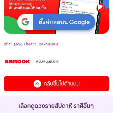
แท็ก :
ดูดวง
เช็คดวง
ดูแท็กทั้งหมด
สนับสนุนเนื้อหา
กลับขึ้นไปด้านบน
เลือกดู
ดวงรายสัปดาห์
ราศีอื่นๆ