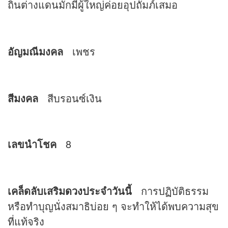
ถิ่นต่างแดนมักมีผู้ใหญ่ค่อยอุปถัมภ์เสมอ
อัญมณีมงคล
เพชร
สีมงคล
สีบรอนซ์เงิน
เลขนำโชค
8
เคล็ดลับเสริม
ดวง
ประจำวันนี้
การปฏิบัติธรรม
หรือทำบุญนั่งสมาธิบ่อย ๆ จะทำให้ได้พบความสุข
ที่แท้จริง