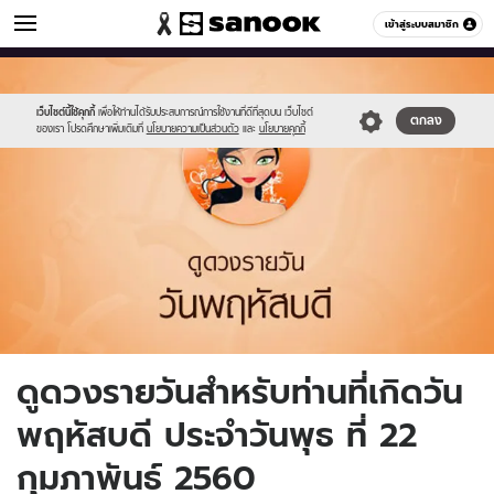
ดูดวง
เข้าสู่ระบบสมาชิก
หมวดอื่นๆ
//s.isanook.com/ho/0/ud/fxd/day/5_thu.jpg
Sanook
//s.isanook.com/sr/0/images/logo-
600
60
new-
sanook.png
เว็บไซต์นี้ใช้คุกกี้
เพื่อให้ท่านได้รับประสบการณ์การใช้งานที่ดีที่สุดบน เว็บไซต์
ตกลง
ของเรา โปรดศึกษาเพิ่มเติมที่
นโยบายความเป็นส่วนตัว
และ
นโยบายคุกกี้
ดูดวงรายวันสำหรับท่านที่เกิดวัน
พฤหัสบดี ประจำวันพุธ ที่ 22
กุมภาพันธ์ 2560