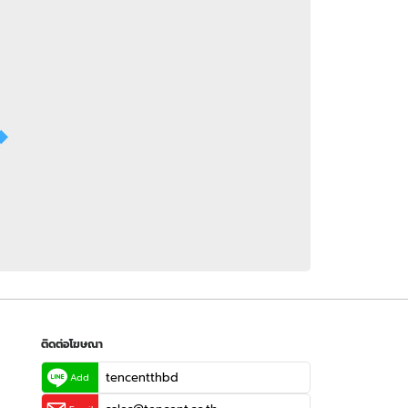
 WeTV
ติดต่อโฆษณา
tencentthbd
sales@tencent.co.th
รา
ร้องเรียนเนื้อหาไม่เหมาะสม
แนะนำติชม แจ้งปัญหาการใช้งาน
ติดต่อโฆษณา
tencentthbd
Add