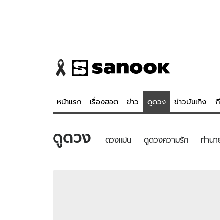
หน้าแรก
เรื่องฮอต
ข่าว
ดูดวง
ข่าวบันเทิง
ก
ดูดวง
ข่าว
ดูดวง - 
ดวงแม่น
ดูดวงความรัก
ทํานา
เรื่องฮอต
ดูดวง
ข่าว
หวยไทย
ข่าวบันเทิง
สถิติหวยไท
ข่าวกีฬา
หวยลาว
ข่าวเศรษฐกิจ