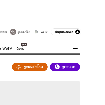
เข้าสู่ระบบสมาชิก
วจหวย
ขูดเลขนำโชค
WeTV
ve WeTV
นิยาย
รบรส
ความรู้รอบตัว
ขูดเลขนำโชค
ดูดวงสด
ฮาวทู
กูรู-รอบรู้