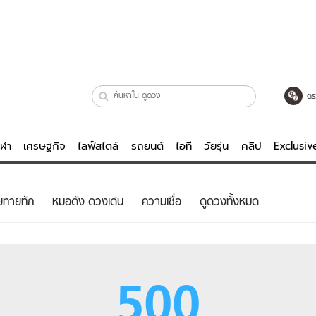
ตร
ีฬา
เศรษฐกิจ
ไลฟ์สไตล์
รถยนต์
ไอที
วัยรุ่น
คลิป
Exclusi
ตรวจหวย
ไลฟ์สไตล์
บันเทิงค
ยทายทัก
หมอดัง ดวงเด่น
ความเชื่อ
ดูดวงทั้งหมด
ผู้หญิง
หนัง-ละคร
ผู้ชาย
เพลง
ย
วัยรุ่น
เกมส์
500
ไอที
คลิป
รถยนต์
พอดแคสต์