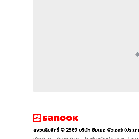
อัปเดตจีน
เช็กข่าวชัวร์
ติดตามสนุกโซเชี
ดาวน์โหลดสนุกแอปฟรี
สงวนลิขสิทธิ์ ©
2569
บริษัท อิมเมจ ฟิวเจอร์ (ประเทศไทย) จำกัด
สงวนลิขสิทธิ์ ©
2569
บริษัท อิมเมจ ฟิวเจอร์ (ประเ