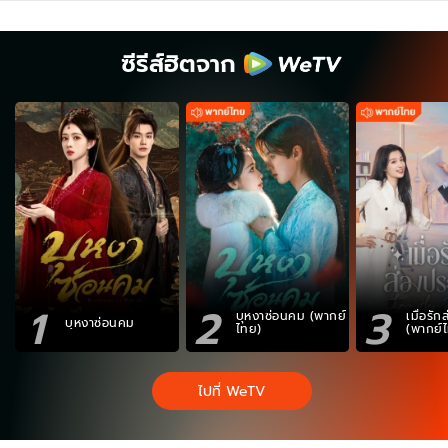
ซีรีส์ฮิตจาก
1
2
3
บุหงาซ่อนคม (พากย์
เมื่อรั
บุหงาซ่อนคม
ไทย)
(พากย์
ไปที่ WeTV