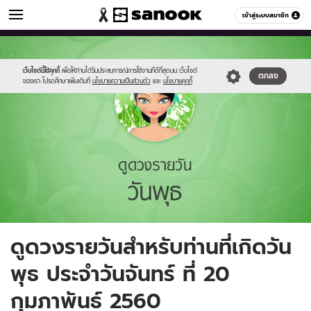
ดูดวง
เข้าสู่ระบบสมาชิก
หมวดอื่นๆ
//s.isanook.com/ho/0/ud/fxd/day/4_wed.jpg
Sanook
//s.isanook.com/sr/0/images/logo-
600
60
new-
sanook.png
เว็บไซต์นี้ใช้คุกกี้
เพื่อให้ท่านได้รับประสบการณ์การใช้งานที่ดีที่สุดบน เว็บไซต์
ตกลง
ของเรา โปรดศึกษาเพิ่มเติมที่
นโยบายความเป็นส่วนตัว
และ
นโยบายคุกกี้
ดูดวงรายวันสำหรับท่านที่เกิดวัน
พุธ ประจำวันจันทร์ ที่ 20
กุมภาพันธ์ 2560