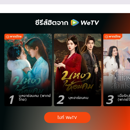
ซีรีส์ฮิตจาก
1
2
3
บุหงาซ่อนคม (พากย์
เมื่อรั
บุหงาซ่อนคม
ไทย)
(พากย์
ไปที่ WeTV