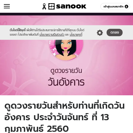
ดูดวง
เข้าสู่ระบบสมาชิก
หมวดอื่นๆ
//s.isanook.com/ho/0/ud/fxd/day/3_tue.jpg
Sanook
//s.isanook.com/sr/0/images/logo-
600
60
new-
sanook.png
เว็บไซต์นี้ใช้คุกกี้
เพื่อให้ท่านได้รับประสบการณ์การใช้งานที่ดีที่สุดบน เว็บไซต์
ตกลง
ของเรา โปรดศึกษาเพิ่มเติมที่
นโยบายความเป็นส่วนตัว
และ
นโยบายคุกกี้
ดูดวงรายวันสำหรับท่านที่เกิดวัน
อังคาร ประจำวันจันทร์ ที่ 13
กุมภาพันธ์ 2560