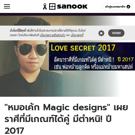
ดูดวง
เข้าสู่ระบบสมาชิก
หมวดอื่นๆ
//s.isanook.com/ho/0/ud/22/111585/ch.jpg
Sanook
//s.isanook.com/sr/0/images/logo-
600
60
new-
sanook.png
เว็บไซต์นี้ใช้คุกกี้
เพื่อให้ท่านได้รับประสบการณ์การใช้งานที่ดีที่สุดบน เว็บไซต์
ตกลง
ของเรา โปรดศึกษาเพิ่มเติมที่
นโยบายความเป็นส่วนตัว
และ
นโยบายคุกกี้
"หมอเค้ก Magic designs" เผย
ราศีที่มีเกณฑ์ได้คู่ มีตำหนิ! ปี
2017