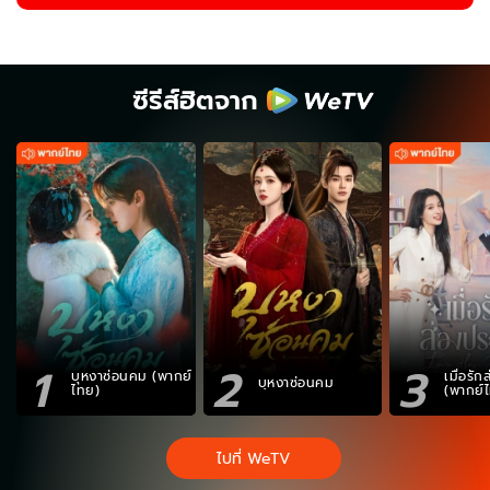
ซีรีส์ฮิตจาก
1
2
3
บุหงาซ่อนคม (พากย์
เมื่อรั
บุหงาซ่อนคม
ไทย)
(พากย์
ไปที่ WeTV