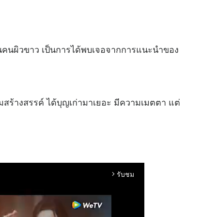
นคนผิวขาว เป็นการได้พบเจอจากการแนะนำของ
ร้างสรรค์ ได้บุญเก่ามาเยอะ มีความเมตตา แต่
รับชม
arrow_forward_ios