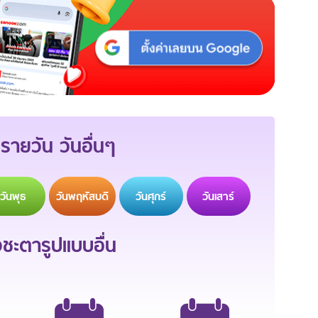
รายวัน วันอื่นๆ
วัน
พุธ
วัน
พฤหัสบดี
วัน
ศุกร์
วัน
เสาร์
ะตารูปแบบอื่น