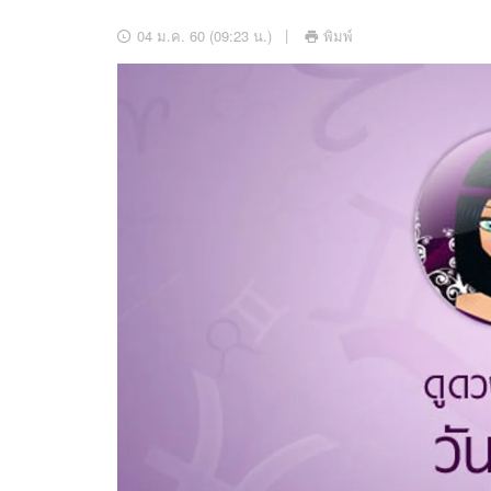
อัปเดตจีน
04 ม.ค. 60 (09:23 น.)
พิมพ์
เช็กข่าวชัวร์
ติดตามสนุกโซเชี
ดาวน์โหลดสนุกแอปฟรี
สงวนลิขสิทธิ์ ©
2569
บริษัท อิมเมจ ฟิวเจอร์ (ประเทศไทย) จำกัด