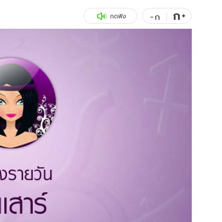
ก
สุขภาพ
+
ดูทีวี
-
ก
กดฟัง
เที่ยว-กิน
WeTV
Tasteful Thailand
Exclusive
Sanook Choice
นิยาย
ยลได้ที่
ร่วมงานกับเ