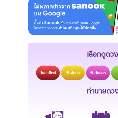
เลือกดูดวง
วัน
อาทิตย์
วัน
จันทร์
วัน
อังคาร
ทำนายดวงช