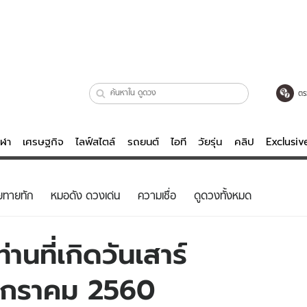
ตร
ีฬา
เศรษฐกิจ
ไลฟ์สไตล์
รถยนต์
ไอที
วัยรุ่น
คลิป
Exclusi
ตรวจหวย
ไลฟ์สไตล์
บันเทิงค
ยทายทัก
หมอดัง ดวงเด่น
ความเชื่อ
ดูดวงทั้งหมด
ผู้หญิง
หนัง-ละคร
ผู้ชาย
เพลง
านที่เกิดวันเสาร์
ย
วัยรุ่น
เกมส์
7 มกราคม 2560
ไอที
คลิป
รถยนต์
พอดแคสต์