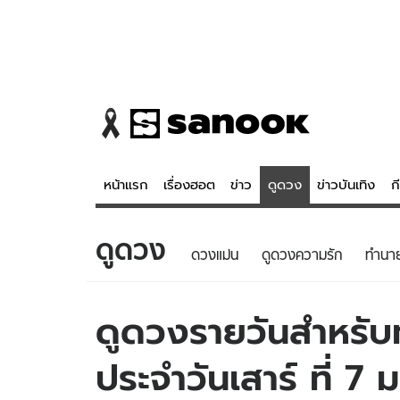
หน้าแรก
เรื่องฮอต
ข่าว
ดูดวง
ข่าวบันเทิง
ก
ดูดวง
ข่าว
ดูดวง - 
ดวงแม่น
ดูดวงความรัก
ทํานา
เรื่องฮอต
ดูดวง
ข่าว
หวยไทย
ดูดวงรายวันสำหรับท่
ข่าวบันเทิง
สถิติหวยไท
ประจำวันเสาร์ ที่ 
ข่าวกีฬา
หวยลาว
ข่าวเศรษฐกิจ