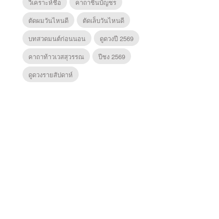
วิเคราะห์ชื่อ
คาถาชินบัญชร
ตัดผมวันไหนดี
ตัดเล็บวันไหนดี
บทสวดมนต์ก่อนนอน
ดูดวงปี 2569
คาถาท้าวเวสสุวรรณ
ปีชง 2569
ดูดวงรายสัปดาห์