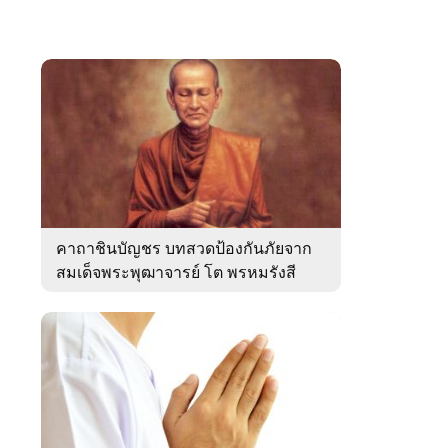
คาถาชินบัญชร บทสวดป้องกันภัยจาก
สมเด็จพระพุฒาจารย์ โต พรหมรังสี