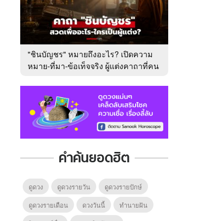
"ชินบัญชร" หมายถึงอะไร? เปิดความ
หมาย-ที่มา-ข้อเท็จจริง ผู้แต่งคาถาที่คน
ไทยคุ้นเคย
คำค้นยอดฮิต
ดูดวง
ดูดวงรายวัน
ดูดวงรายปักษ์
ดูดวงรายเดือน
ดวงวันนี้
ทํานายฝัน