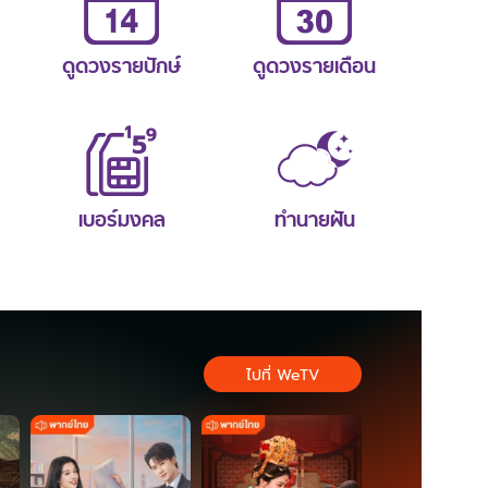
ดูดวงรายปักษ์
ดูดวงรายเดือน
เบอร์มงคล
ทำนายฝัน
ไปที่ WeTV