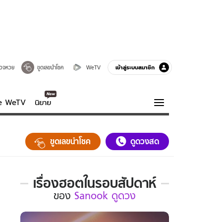
เข้าสู่ระบบสมาชิก
วจหวย
ขูดเลขนำโชค
WeTV
ve WeTV
นิยาย
รบรส
ความรู้รอบตัว
ขูดเลขนำโชค
ดูดวงสด
ฮาวทู
กูรู-รอบรู้
เรื่องฮอตในรอบสัปดาห์
เรื่อง
ของ
Sanook ดูดวง
ฮอต
ใน
รอบ