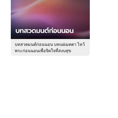
สัปดาห์
ของ
Sanook
ดูด
 WeTV
วง
บทสวดมนต์ก่อนนอน บทแผ่เมตตา ไหว้
พระก่อนนอนเพื่อจิตใจที่สงบสุข
ติดต่อโฆษณา
tencentthbd
sales@tencent.co.th
รา
ร้องเรียนเนื้อหาไม่เหมาะสม
แนะนำติชม แจ้งปัญหาการใช้งาน