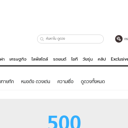
ตร
ีฬา
เศรษฐกิจ
ไลฟ์สไตล์
รถยนต์
ไอที
วัยรุ่น
คลิป
Exclusi
ตรวจหวย
ไลฟ์สไตล์
บันเทิงค
ยทายทัก
หมอดัง ดวงเด่น
ความเชื่อ
ดูดวงทั้งหมด
ผู้หญิง
หนัง-ละคร
ผู้ชาย
เพลง
ย
วัยรุ่น
เกมส์
500
ไอที
คลิป
รถยนต์
พอดแคสต์