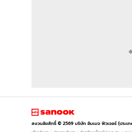
อัปเดตจีน
เช็กข่าวชัวร์
ติดตามสนุกโซเชี
ดาวน์โหลดสนุกแอปฟรี
สงวนลิขสิทธิ์ ©
2569
บริษัท อิมเมจ ฟิวเจอร์ (ประเทศไทย) จำกัด
สงวนลิขสิทธิ์ ©
2569
บริษัท อิมเมจ ฟิวเจอร์ (ประเ