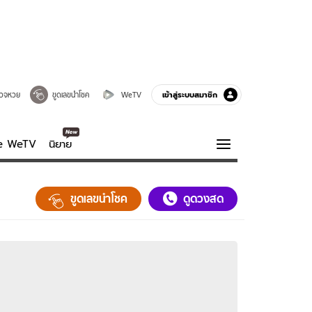
เข้าสู่ระบบสมาชิก
วจหวย
ขูดเลขนำโชค
WeTV
ve WeTV
นิยาย
รบรส
ความรู้รอบตัว
ขูดเลขนำโชค
ดูดวงสด
ฮาวทู
กูรู-รอบรู้