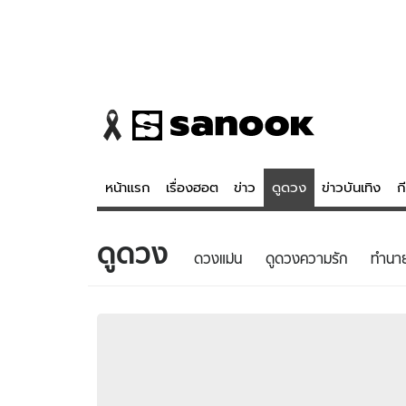
หน้าแรก
เรื่องฮอต
ข่าว
ดูดวง
ข่าวบันเทิง
ก
ดูดวง
ข่าว
ดูดวง - 
ดวงแม่น
ดูดวงความรัก
ทํานา
เรื่องฮอต
ดูดวง
ข่าว
หวยไทย
ข่าวบันเทิง
สถิติหวยไท
ข่าวกีฬา
หวยลาว
ข่าวเศรษฐกิจ