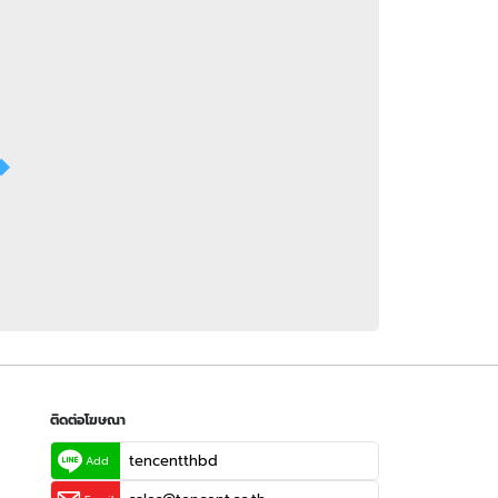
 WeTV
ติดต่อโฆษณา
tencentthbd
sales@tencent.co.th
รา
ร้องเรียนเนื้อหาไม่เหมาะสม
แนะนำติชม แจ้งปัญหาการใช้งาน
ติดต่อโฆษณา
tencentthbd
Add