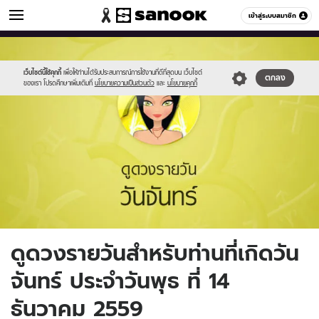
ดูดวง
เข้าสู่ระบบสมาชิก
หมวดอื่นๆ
//s.isanook.com/ho/0/ud/fxd/day/2_mon.jpg
Sanook
//s.isanook.com/sr/0/images/logo-
600
60
new-
sanook.png
เว็บไซต์นี้ใช้คุกกี้
เพื่อให้ท่านได้รับประสบการณ์การใช้งานที่ดีที่สุดบน เว็บไซต์
ตกลง
ของเรา โปรดศึกษาเพิ่มเติมที่
นโยบายความเป็นส่วนตัว
และ
นโยบายคุกกี้
ดูดวงรายวันสำหรับท่านที่เกิดวัน
จันทร์ ประจำวันพุธ ที่ 14
ธันวาคม 2559