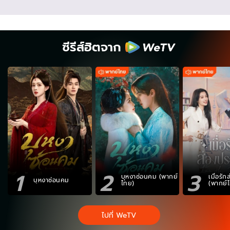
ซีรีส์ฮิตจาก
1
2
3
บุหงาซ่อนคม (พากย์
เมื่อรั
บุหงาซ่อนคม
ไทย)
(พากย์
ไปที่ WeTV