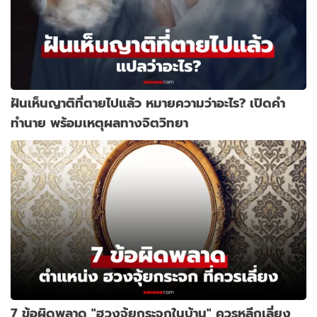
ฝันเห็นญาติที่ตายไปแล้ว หมายความว่าอะไร? เปิดคำ
ทำนาย พร้อมเหตุผลทางจิตวิทยา
7 ข้อผิดพลาด "ฮวงจุ้ยกระจกในบ้าน" ควรหลีกเลี่ยง