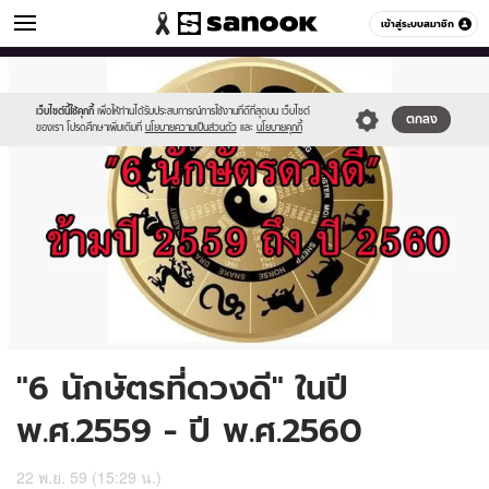
ดูดวง
เข้าสู่ระบบสมาชิก
หมวดอื่นๆ
//s.isanook.com/ho/0/ud/21/108549/pp.jpg
Sanook
//s.isanook.com/sr/0/images/logo-
600
60
new-
sanook.png
เว็บไซต์นี้ใช้คุกกี้
เพื่อให้ท่านได้รับประสบการณ์การใช้งานที่ดีที่สุดบน เว็บไซต์
ตกลง
ของเรา โปรดศึกษาเพิ่มเติมที่
นโยบายความเป็นส่วนตัว
และ
นโยบายคุกกี้
"6 นักษัตรที่ดวงดี" ในปี
พ.ศ.2559 - ปี พ.ศ.2560
22 พ.ย. 59 (15:29 น.)