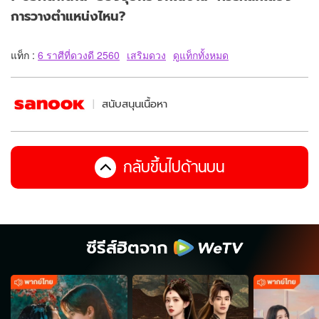
การวางตำแหน่งไหน?
แท็ก :
6 ราศีที่ดวงดี 2560
เสริมดวง
ดูแท็กทั้งหมด
สนับสนุนเนื้อหา
กลับขึ้นไปด้านบน
ซีรีส์ฮิตจาก