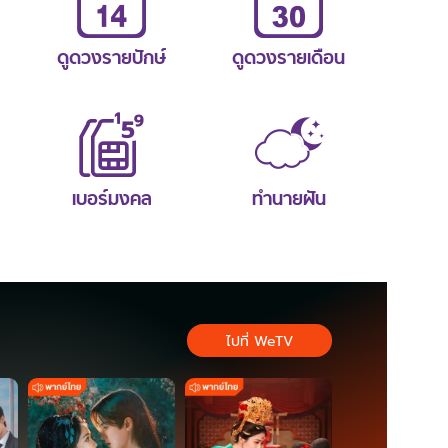
ดูดวงรายปักษ์
ดูดวงรายเดือน
เบอร์มงคล
ทำนายฝัน
ไปที่ WeTV