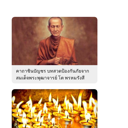
คาถาชินบัญชร บทสวดป้องกันภัยจาก
สมเด็จพระพุฒาจารย์ โต พรหมรังสี