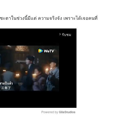
ตาในช่วงนี้มีแต่ ความจริงจัง เพราะได้เจอคนที่
รับชม
arrow_forward_ios
Powered by 
GliaStudios