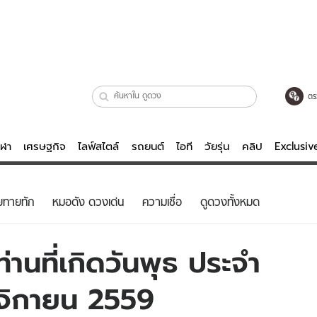
ตร
ีฬา
เศรษฐกิจ
ไลฟ์สไตล์
รถยนต์
ไอที
วัยรุ่น
คลิป
Exclusi
ตรวจหวย
ไลฟ์สไตล์
บันเทิงค
ยทายทัก
หมอดัง ดวงเด่น
ความเชื่อ
ดูดวงทั้งหมด
ผู้หญิง
หนัง-ละคร
ผู้ชาย
เพลง
านที่เกิดวันพุธ ประจำ
ย
วัยรุ่น
เกมส์
ฤศจิกายน 2559
ไอที
คลิป
รถยนต์
พอดแคสต์