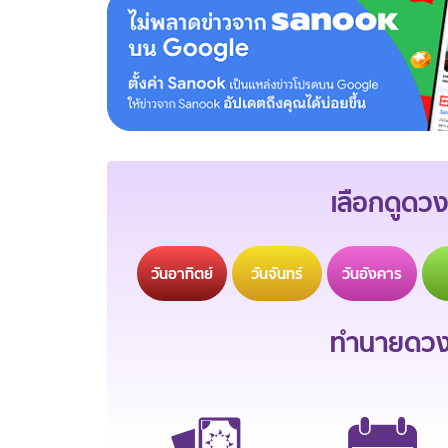
เลือกดูดวง
วัน
อาทิตย์
วัน
จันทร์
วัน
อังคาร
ทำนายดวงช