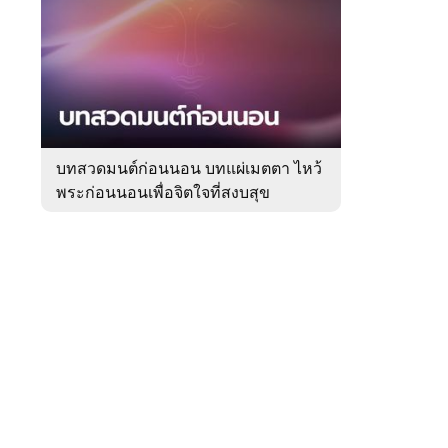
สัปดาห์
ของ
Sanook
ดูด
 WeTV
วง
บทสวดมนต์ก่อนนอน บทแผ่เมตตา ไหว้
พระก่อนนอนเพื่อจิตใจที่สงบสุข
ติดต่อโฆษณา
tencentthbd
sales@tencent.co.th
รา
ร้องเรียนเนื้อหาไม่เหมาะสม
แนะนำติชม แจ้งปัญหาการใช้งาน