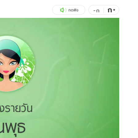
ก
สุขภาพ
+
ดูทีวี
-
ก
กดฟัง
เที่ยว-กิน
WeTV
Tasteful Thailand
Exclusive
Sanook Choice
นิยาย
ยลได้ที่
ร่วมงานกับเ