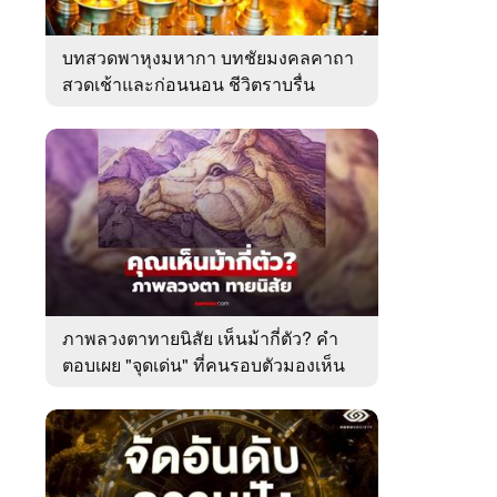
บทสวดพาหุงมหากา บทชัยมงคลคาถา
สวดเช้าและก่อนนอน ชีวิตราบรื่น
ภาพลวงตาทายนิสัย เห็นม้ากี่ตัว? คำ
ตอบเผย "จุดเด่น" ที่คนรอบตัวมองเห็น
ในตัวคุณ