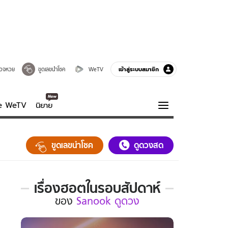
เข้าสู่ระบบสมาชิก
วจหวย
ขูดเลขนำโชค
WeTV
ve WeTV
นิยาย
รบรส
ความรู้รอบตัว
ขูดเลขนำโชค
ดูดวงสด
ฮาวทู
กูรู-รอบรู้
เรื่องฮอตในรอบสัปดาห์
เรื่อง
ของ
Sanook ดูดวง
ฮอต
ใน
รอบ