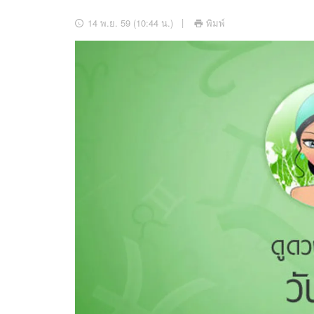
อัปเดตจีน
14 พ.ย. 59 (10:44 น.)
พิมพ์
เช็กข่าวชัวร์
ติดตามสนุกโซเชี
ดาวน์โหลดสนุกแอปฟรี
สงวนลิขสิทธิ์ ©
2569
บริษัท อิมเมจ ฟิวเจอร์ (ประเทศไทย) จำกัด