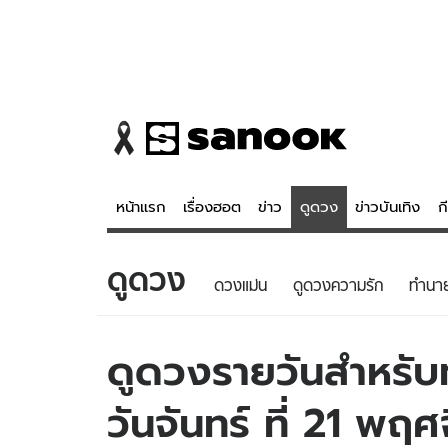
หน้าแรก
เรื่องฮอต
ข่าว
ดูดวง
ข่าวบันเทิง
ก
ดูดวง
ข่าว
ดูดวง - 
ดวงแม่น
ดูดวงความรัก
ทํานา
เรื่องฮอต
ดูดวง
ข่าว
หวยไทย
ดูดวงรายวันสำหรับท่
ข่าวบันเทิง
สถิติหวยไท
วันจันทร์ ที่ 21 พ
ข่าวกีฬา
หวยลาว
ข่าวเศรษฐกิจ