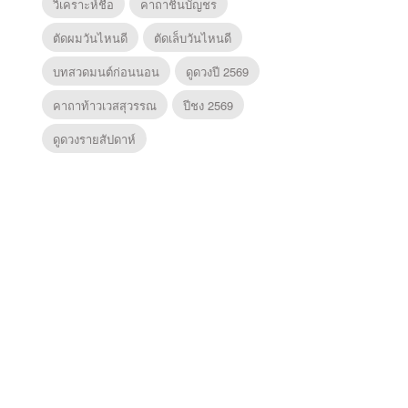
วิเคราะห์ชื่อ
คาถาชินบัญชร
ตัดผมวันไหนดี
ตัดเล็บวันไหนดี
บทสวดมนต์ก่อนนอน
ดูดวงปี 2569
คาถาท้าวเวสสุวรรณ
ปีชง 2569
ดูดวงรายสัปดาห์