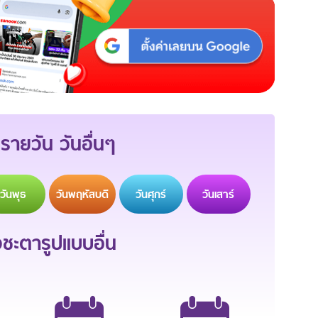
รายวัน วันอื่นๆ
วัน
พุธ
วัน
พฤหัสบดี
วัน
ศุกร์
วัน
เสาร์
ะตารูปแบบอื่น