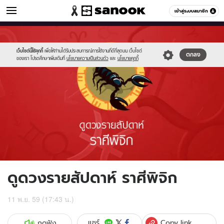
ดูดวง
เข้าสู่ระบบสมาชิก
หมวดอื่นๆ
//s.isanook.com/ho/0/ud/fxd/week/08_scorpio.jpg
Sanook
//s.isanook.com/sr/0/images/logo-
600
60
new-
sanook.png
เว็บไซต์นี้ใช้คุกกี้
เพื่อให้ท่านได้รับประสบการณ์การใช้งานที่ดีที่สุดบน เว็บไซต์
ตกลง
ของเรา โปรดศึกษาเพิ่มเติมที่
นโยบายความเป็นส่วนตัว
และ
นโยบายคุกกี้
ดูดวงรายสัปดาห์ ราศีพิจิก
11 พ.ย. 59 (17:43 น.)
Copy link
แชร์
กดฟัง