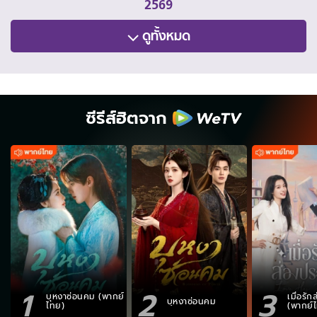
2569
ดูทั้งหมด
ซีรีส์ฮิตจาก
1
2
3
บุหงาซ่อนคม (พากย์
เมื่อรั
บุหงาซ่อนคม
ไทย)
(พากย์