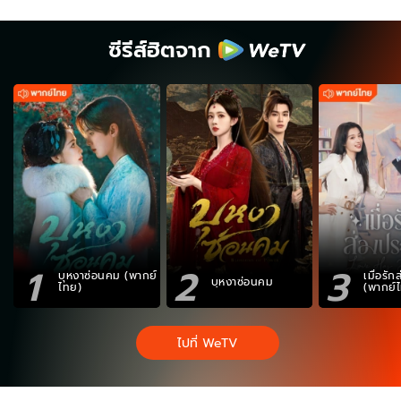
ซีรีส์ฮิตจาก
1
2
3
บุหงาซ่อนคม (พากย์
เมื่อรั
บุหงาซ่อนคม
ไทย)
(พากย์
ไปที่ WeTV