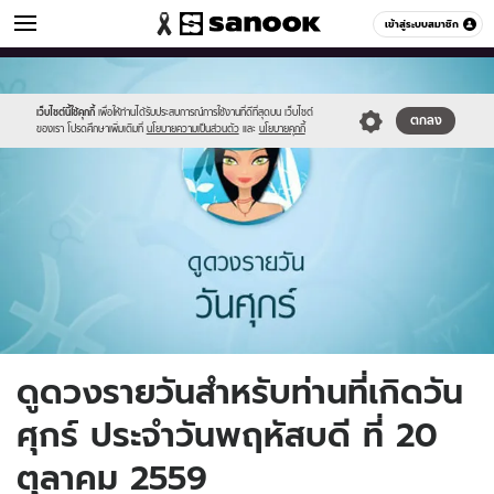
ดูดวง
เข้าสู่ระบบสมาชิก
หมวดอื่นๆ
//s.isanook.com/ho/0/ud/fxd/day/6_fri.jpg
Sanook
//s.isanook.com/sr/0/images/logo-
600
60
new-
sanook.png
เว็บไซต์นี้ใช้คุกกี้
เพื่อให้ท่านได้รับประสบการณ์การใช้งานที่ดีที่สุดบน เว็บไซต์
ตกลง
ของเรา โปรดศึกษาเพิ่มเติมที่
นโยบายความเป็นส่วนตัว
และ
นโยบายคุกกี้
ดูดวงรายวันสำหรับท่านที่เกิดวัน
ศุกร์ ประจำวันพฤหัสบดี ที่ 20
ตุลาคม 2559