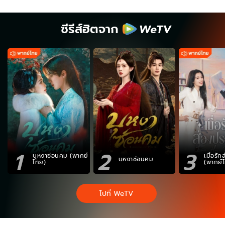
ซีรีส์ฮิตจาก
1
2
3
บุหงาซ่อนคม (พากย์
เมื่อรั
บุหงาซ่อนคม
ไทย)
(พากย์
ไปที่ WeTV