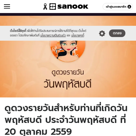
ดูดวง
เข้าสู่ระบบสมาชิก
หมวดอื่นๆ
//s.isanook.com/ho/0/ud/fxd/day/5_thu.jpg
Sanook
//s.isanook.com/sr/0/images/logo-
600
60
new-
sanook.png
เว็บไซต์นี้ใช้คุกกี้
เพื่อให้ท่านได้รับประสบการณ์การใช้งานที่ดีที่สุดบน เว็บไซต์
ตกลง
ของเรา โปรดศึกษาเพิ่มเติมที่
นโยบายความเป็นส่วนตัว
และ
นโยบายคุกกี้
ดูดวงรายวันสำหรับท่านที่เกิดวัน
พฤหัสบดี ประจำวันพฤหัสบดี ที่
20 ตุลาคม 2559