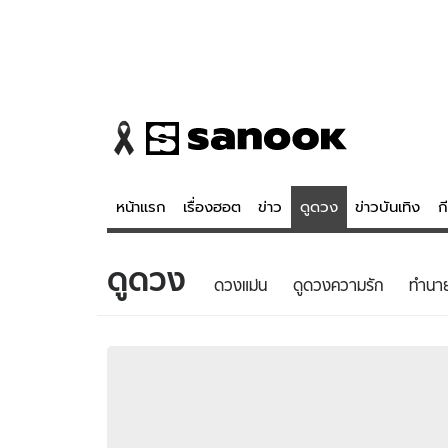
หน้าแรก
เรื่องฮอต
ข่าว
ดูดวง
ข่าวบันเทิง
ก
ดูดวง
ข่าว
ดูดวง - 
ดวงแม่น
ดูดวงความรัก
ทํานา
เรื่องฮอต
ดูดวง
ข่าว
หวยไทย
ข่าวบันเทิง
สถิติหวยไท
ข่าวกีฬา
หวยลาว
ข่าวเศรษฐกิจ