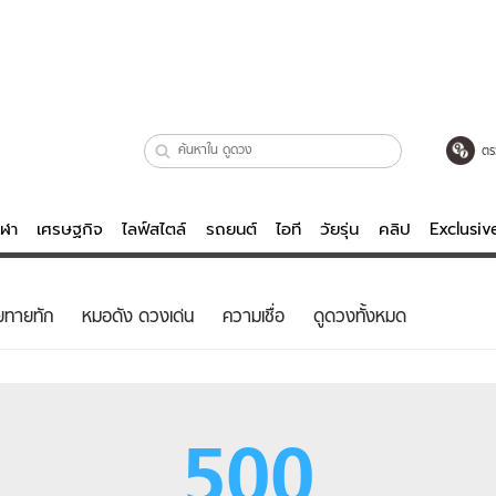
ตร
ีฬา
เศรษฐกิจ
ไลฟ์สไตล์
รถยนต์
ไอที
วัยรุ่น
คลิป
Exclusi
ตรวจหวย
ไลฟ์สไตล์
บันเทิงค
ยทายทัก
หมอดัง ดวงเด่น
ความเชื่อ
ดูดวงทั้งหมด
ผู้หญิง
หนัง-ละคร
ผู้ชาย
เพลง
ย
วัยรุ่น
เกมส์
500
ไอที
คลิป
รถยนต์
พอดแคสต์