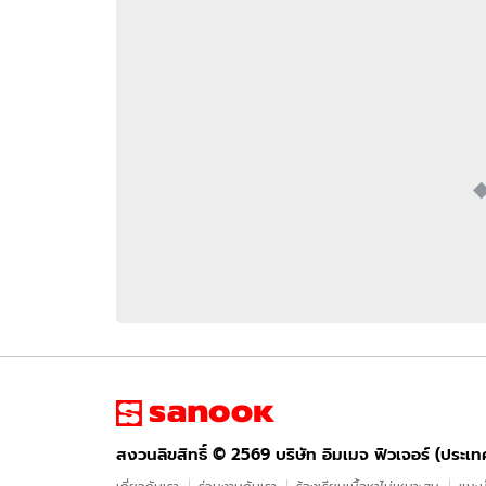
อัปเดตจีน
เช็กข่าวชัวร์
ติดตามสนุกโซเชี
ดาวน์โหลดสนุกแอปฟรี
สงวนลิขสิทธิ์ ©
2569
บริษัท อิมเมจ ฟิวเจอร์ (ประเทศไทย) จำกัด
สงวนลิขสิทธิ์ ©
2569
บริษัท อิมเมจ ฟิวเจอร์ (ประเ