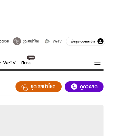
เข้าสู่ระบบสมาชิก
วจหวย
ขูดเลขนำโชค
WeTV
ve WeTV
นิยาย
รบรส
ความรู้รอบตัว
ขูดเลขนำโชค
ดูดวงสด
ฮาวทู
กูรู-รอบรู้