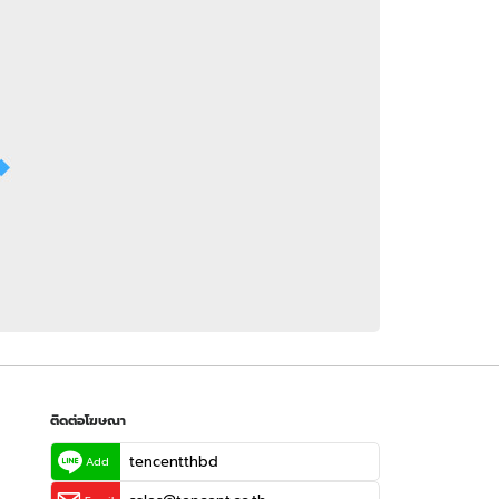
 WeTV
ติดต่อโฆษณา
tencentthbd
sales@tencent.co.th
รา
ร้องเรียนเนื้อหาไม่เหมาะสม
แนะนำติชม แจ้งปัญหาการใช้งาน
ติดต่อโฆษณา
tencentthbd
Add