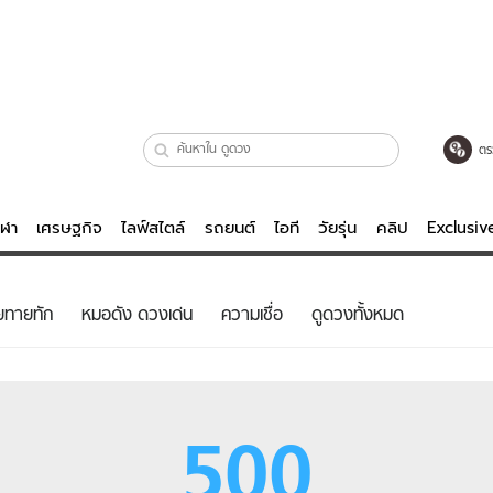
ตร
ีฬา
เศรษฐกิจ
ไลฟ์สไตล์
รถยนต์
ไอที
วัยรุ่น
คลิป
Exclusi
ตรวจหวย
ไลฟ์สไตล์
บันเทิงค
ยทายทัก
หมอดัง ดวงเด่น
ความเชื่อ
ดูดวงทั้งหมด
ผู้หญิง
หนัง-ละคร
ผู้ชาย
เพลง
ย
วัยรุ่น
เกมส์
500
ไอที
คลิป
รถยนต์
พอดแคสต์