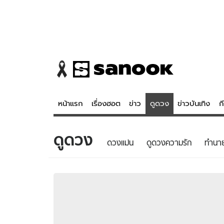
หน้าแรก
เรื่องฮอต
ข่าว
ดูดวง
ข่าวบันเทิง
ก
ดูดวง
ข่าว
ดูดวง - 
ดวงแม่น
ดูดวงความรัก
ทํานา
เรื่องฮอต
ดูดวง
ข่าว
หวยไทย
ข่าวบันเทิง
สถิติหวยไท
ข่าวกีฬา
หวยลาว
ข่าวเศรษฐกิจ