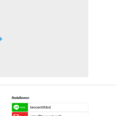
 WeTV
ติดต่อโฆษณา
tencentthbd
sales@tencent.co.th
รา
ร้องเรียนเนื้อหาไม่เหมาะสม
แนะนำติชม แจ้งปัญหาการใช้งาน
ติดต่อโฆษณา
tencentthbd
Add