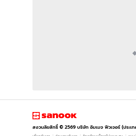
อัปเดตจีน
เช็กข่าวชัวร์
ติดตามสนุกโซเชี
ดาวน์โหลดสนุกแอปฟรี
สงวนลิขสิทธิ์ ©
2569
บริษัท อิมเมจ ฟิวเจอร์ (ประเทศไทย) จำกัด
สงวนลิขสิทธิ์ ©
2569
บริษัท อิมเมจ ฟิวเจอร์ (ประเ