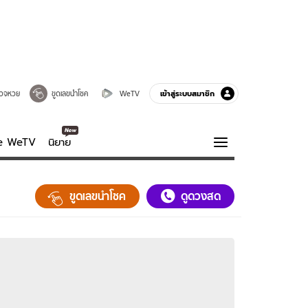
เข้าสู่ระบบสมาชิก
วจหวย
ขูดเลขนำโชค
WeTV
ve WeTV
นิยาย
รบรส
ความรู้รอบตัว
ขูดเลขนำโชค
ดูดวงสด
ฮาวทู
กูรู-รอบรู้