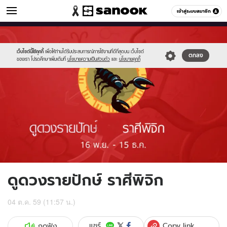
ดูดวง
เข้าสู่ระบบสมาชิก
หมวดอื่นๆ
//s.isanook.com/ho/0/ud/fxd/fortnightly/08_scorpio.jpg
Sanook
//s.isanook.com/sr/0/images/logo-
600
60
new-
sanook.png
เว็บไซต์นี้ใช้คุกกี้
เพื่อให้ท่านได้รับประสบการณ์การใช้งานที่ดีที่สุดบน เว็บไซต์
ตกลง
ของเรา โปรดศึกษาเพิ่มเติมที่
นโยบายความเป็นส่วนตัว
และ
นโยบายคุกกี้
ดูดวงรายปักษ์ ราศีพิจิก
04 ต.ค. 59 (11:57 น.)
Copy link
แชร์
กดฟัง