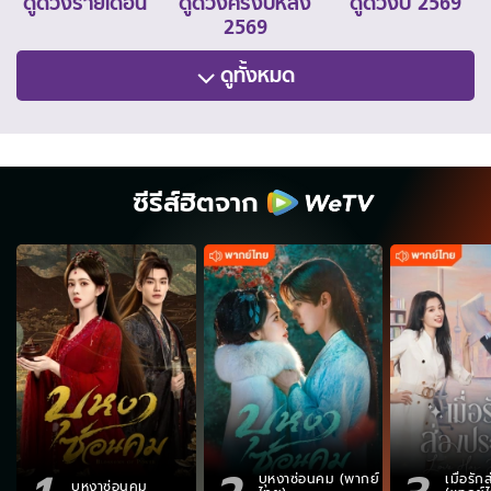
ดูดวงรายเดือน
ดูดวงครึ่งปีหลัง
ดูดวงปี 2569
2569
ดูทั้งหมด
ซีรีส์ฮิตจาก
บุหงาซ่อนคม (พากย์
เมื่อรั
บุหงาซ่อนคม