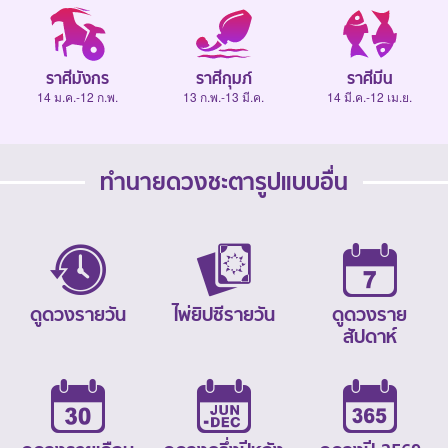
ราศีมังกร
ราศีกุมภ์
ราศีมีน
14 ม.ค.-12 ก.พ.
13 ก.พ.-13 มี.ค.
14 มี.ค.-12 เม.ย.
ทำนายดวงชะตารูปแบบอื่น
ดูดวงรายวัน
ไพ่ยิปซีรายวัน
ดูดวงราย
สัปดาห์