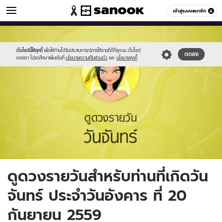
ดูดวง
เข้าสู่ระบบสมาชิก
หมวดอื่นๆ
//s.isanook.com/ho/0/ud/fxd/day/2_mon.jpg
Sanook
//s.isanook.com/sr/0/images/logo-
600
60
new-
sanook.png
เว็บไซต์นี้ใช้คุกกี้
เพื่อให้ท่านได้รับประสบการณ์การใช้งานที่ดีที่สุดบน เว็บไซต์
ตกลง
ของเรา โปรดศึกษาเพิ่มเติมที่
นโยบายความเป็นส่วนตัว
และ
นโยบายคุกกี้
ดูดวงรายวันสำหรับท่านที่เกิดวัน
จันทร์ ประจำวันอังคาร ที่ 20
กันยายน 2559