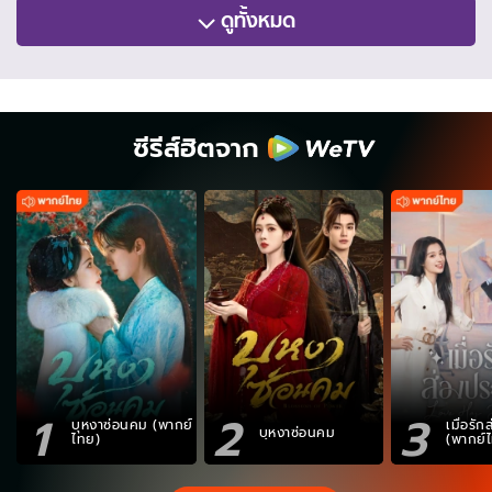
ดูทั้งหมด
ซีรีส์ฮิตจาก
1
2
3
บุหงาซ่อนคม (พากย์
เมื่อรั
บุหงาซ่อนคม
ไทย)
(พากย์