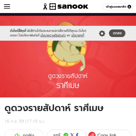
ดูดวง
เข้าสู่ระบบสมาชิก
หมวดอื่นๆ
//s.isanook.com/ho/0/ud/fxd/week/01_aries.jpg
Sanook
//s.isanook.com/sr/0/images/logo-
600
60
new-
sanook.png
เว็บไซต์นี้ใช้คุกกี้
เพื่อให้ท่านได้รับประสบการณ์การใช้งานที่ดีที่สุดบน เว็บไซต์
ตกลง
ของเรา โปรดศึกษาเพิ่มเติมที่
นโยบายความเป็นส่วนตัว
และ
นโยบายคุกกี้
ดูดวงรายสัปดาห์ ราศีเมษ
16 ก.ย. 59 (17:15 น.)
Copy link
แชร์
กดฟัง