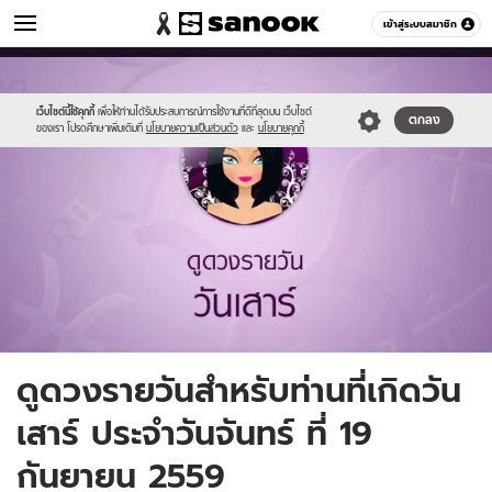
ดูดวง
เข้าสู่ระบบสมาชิก
หมวดอื่นๆ
//s.isanook.com/ho/0/ud/fxd/day/7_sat.jpg
Sanook
//s.isanook.com/sr/0/images/logo-
600
60
new-
sanook.png
เว็บไซต์นี้ใช้คุกกี้
เพื่อให้ท่านได้รับประสบการณ์การใช้งานที่ดีที่สุดบน เว็บไซต์
ตกลง
ของเรา โปรดศึกษาเพิ่มเติมที่
นโยบายความเป็นส่วนตัว
และ
นโยบายคุกกี้
ดูดวงรายวันสำหรับท่านที่เกิดวัน
เสาร์ ประจำวันจันทร์ ที่ 19
กันยายน 2559