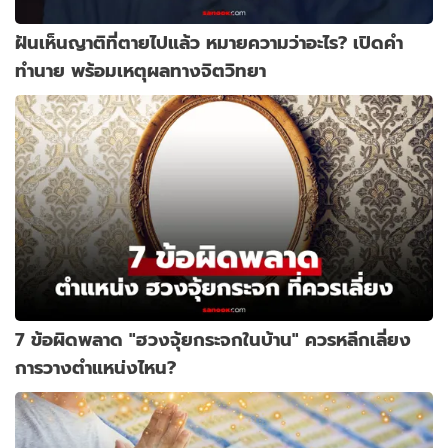
ฝันเห็นญาติที่ตายไปแล้ว หมายความว่าอะไร? เปิดคำ
ทำนาย พร้อมเหตุผลทางจิตวิทยา
7 ข้อผิดพลาด "ฮวงจุ้ยกระจกในบ้าน" ควรหลีกเลี่ยง
การวางตำแหน่งไหน?