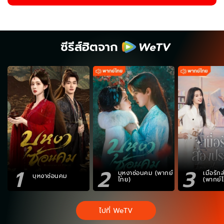
ซีรีส์ฮิตจาก
1
2
3
บุหงาซ่อนคม (พากย์
เมื่อรั
บุหงาซ่อนคม
ไทย)
(พากย์
ไปที่ WeTV