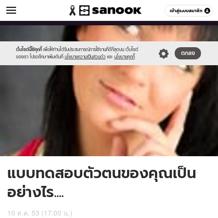
ดูดวง
เข้าสู่ระบบสมาชิก
หมวดอื่นๆ
//s.isanook.com/ho/0/ud/0/1045/m_02825_001.jpg
Sanook
//s.isanook.com/sr/0/images/logo-
600
60
new-
sanook.png
เว็บไซต์นี้ใช้คุกกี้
เพื่อให้ท่านได้รับประสบการณ์การใช้งานที่ดีที่สุดบน เว็บไซต์
ตกลง
ของเรา โปรดศึกษาเพิ่มเติมที่
นโยบายความเป็นส่วนตัว
และ
นโยบายคุกกี้
แบบทดสอบตัวตนของคุณเป็น
อย่างไร....
10 ส.ค. 53 (17:00 น.)