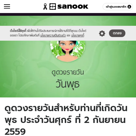
ดูดวง
เข้าสู่ระบบสมาชิก
หมวดอื่นๆ
//s.isanook.com/ho/0/ud/fxd/day/4_wed.jpg
Sanook
//s.isanook.com/sr/0/images/logo-
600
60
new-
sanook.png
เว็บไซต์นี้ใช้คุกกี้
เพื่อให้ท่านได้รับประสบการณ์การใช้งานที่ดีที่สุดบน เว็บไซต์
ตกลง
ของเรา โปรดศึกษาเพิ่มเติมที่
นโยบายความเป็นส่วนตัว
และ
นโยบายคุกกี้
ดูดวงรายวันสำหรับท่านที่เกิดวัน
พุธ ประจำวันศุกร์ ที่ 2 กันยายน
2559