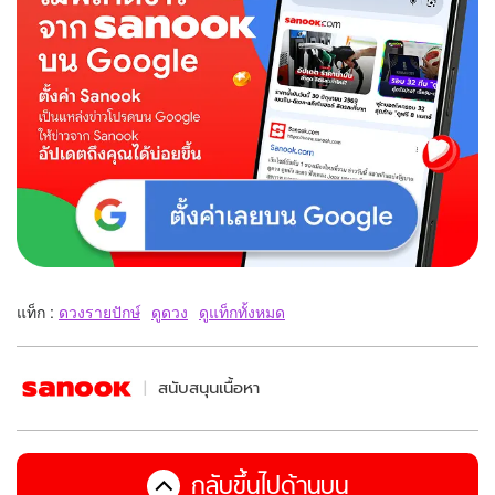
แท็ก :
ดวงรายปักษ์
ดูดวง
ดูแท็กทั้งหมด
สนับสนุนเนื้อหา
กลับขึ้นไปด้านบน