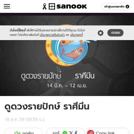
ดูดวง
เข้าสู่ระบบสมาชิก
หมวดอื่นๆ
//s.isanook.com/ho/0/ud/fxd/fortnightly/012_pisces.jpg
Sanook
//s.isanook.com/sr/0/images/logo-
600
60
new-
sanook.png
เว็บไซต์นี้ใช้คุกกี้
เพื่อให้ท่านได้รับประสบการณ์การใช้งานที่ดีที่สุดบน เว็บไซต์
ตกลง
ของเรา โปรดศึกษาเพิ่มเติมที่
นโยบายความเป็นส่วนตัว
และ
นโยบายคุกกี้
ดูดวงรายปักษ์ ราศีมีน
16 ส.ค. 59 (09:59 น.)
Copy link
แชร์
กดฟัง