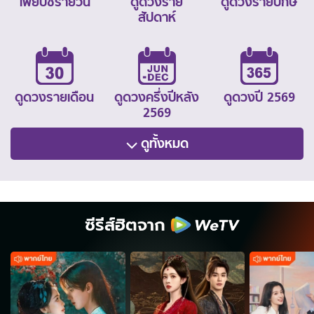
ไพ่ยิปซีรายวัน
ดูดวงราย
ดูดวงรายปักษ์
สัปดาห์
ดูดวงรายเดือน
ดูดวงครึ่งปีหลัง
ดูดวงปี 2569
2569
ดูทั้งหมด
ซีรีส์ฮิตจาก