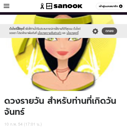
ดูดวง
เข้าสู่ระบบสมาชิก
หมวดอื่นๆ
//s.isanook.com/ho/0/ud/2/10297/170-
Sanook
//s.isanook.com/sr/0/images/logo-
600
60
mon.jpg
new-
sanook.png
เว็บไซต์นี้ใช้คุกกี้
เพื่อให้ท่านได้รับประสบการณ์การใช้งานที่ดีที่สุดบน เว็บไซต์
ตกลง
ของเรา โปรดศึกษาเพิ่มเติมที่
นโยบายความเป็นส่วนตัว
และ
นโยบายคุกกี้
ดวงรายวัน สำหรับท่านที่เกิดวัน
จันทร์
10 ก.พ. 54 (17:01 น.)