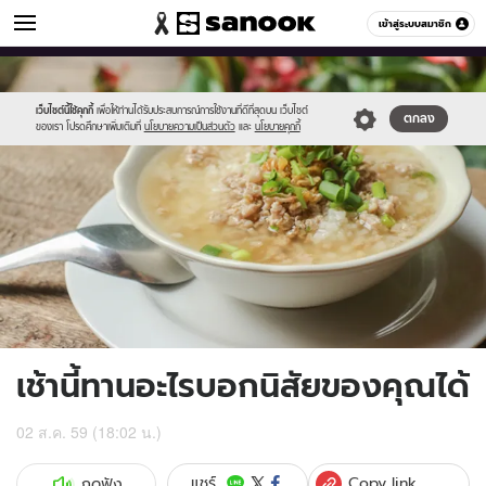
ดูดวง
เข้าสู่ระบบสมาชิก
หมวดอื่นๆ
//s.isanook.com/ho/0/ud/20/102741/io.jpg
Sanook
//s.isanook.com/sr/0/images/logo-
600
60
new-
sanook.png
เว็บไซต์นี้ใช้คุกกี้
เพื่อให้ท่านได้รับประสบการณ์การใช้งานที่ดีที่สุดบน เว็บไซต์
ตกลง
ของเรา โปรดศึกษาเพิ่มเติมที่
นโยบายความเป็นส่วนตัว
และ
นโยบายคุกกี้
เช้านี้ทานอะไรบอกนิสัยของคุณได้
02 ส.ค. 59 (18:02 น.)
Copy link
แชร์
กดฟัง