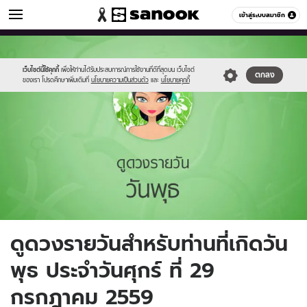
ดูดวง
เข้าสู่ระบบสมาชิก
หมวดอื่นๆ
//s.isanook.com/ho/0/ud/fxd/day/4_wed.jpg
Sanook
//s.isanook.com/sr/0/images/logo-
600
60
new-
sanook.png
เว็บไซต์นี้ใช้คุกกี้
เพื่อให้ท่านได้รับประสบการณ์การใช้งานที่ดีที่สุดบน เว็บไซต์
ตกลง
ของเรา โปรดศึกษาเพิ่มเติมที่
นโยบายความเป็นส่วนตัว
และ
นโยบายคุกกี้
ดูดวงรายวันสำหรับท่านที่เกิดวัน
พุธ ประจำวันศุกร์ ที่ 29
กรกฎาคม 2559