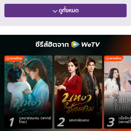
ดูทั้งหมด
ซีรีส์ฮิตจาก
1
2
3
บุหงาซ่อนคม (พากย์
เมื่อรั
บุหงาซ่อนคม
ไทย)
(พากย์