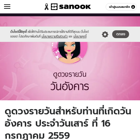
ดูดวง
เข้าสู่ระบบสมาชิก
หมวดอื่นๆ
//s.isanook.com/ho/0/ud/fxd/day/3_tue.jpg
Sanook
//s.isanook.com/sr/0/images/logo-
600
60
new-
sanook.png
เว็บไซต์นี้ใช้คุกกี้
เพื่อให้ท่านได้รับประสบการณ์การใช้งานที่ดีที่สุดบน เว็บไซต์
ตกลง
ของเรา โปรดศึกษาเพิ่มเติมที่
นโยบายความเป็นส่วนตัว
และ
นโยบายคุกกี้
ดูดวงรายวันสำหรับท่านที่เกิดวัน
อังคาร ประจำวันเสาร์ ที่ 16
กรกฎาคม 2559