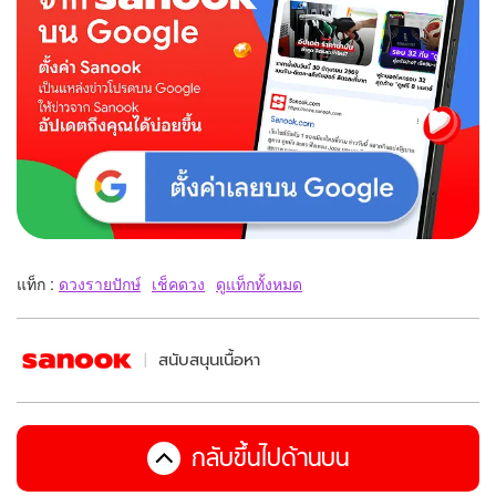
แท็ก :
ดวงรายปักษ์
เช็คดวง
ดูแท็กทั้งหมด
สนับสนุนเนื้อหา
กลับขึ้นไปด้านบน