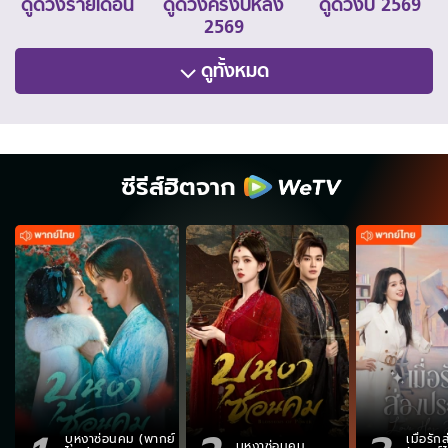
ดูดวงรายเดือน
ดูดวงครึ่งปีหลัง
ดูดวงปี 2569
2569
ดูทั้งหมด
ซีรีส์ฮิตจาก
บุหงาซ่อนคม (พากย์
เมื่อรั
บุหงาซ่อนคม