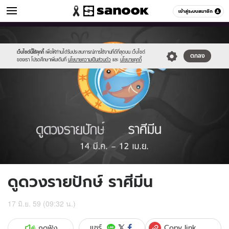
ดูดวง
เข้าสู่ระบบสมาชิก
หมวดอื่นๆ
//s.isanook.com/ho/0/ud/fxd/fortnightly/012_pisces.jpg
Sanook
//s.isanook.com/sr/0/images/logo-
600
60
new-
sanook.png
เว็บไซต์นี้ใช้คุกกี้
เพื่อให้ท่านได้รับประสบการณ์การใช้งานที่ดีที่สุดบน เว็บไซต์
ตกลง
ของเรา โปรดศึกษาเพิ่มเติมที่
นโยบายความเป็นส่วนตัว
และ
นโยบายคุกกี้
ดูดวงรายปักษ์ ราศีมีน
17 มิ.ย. 59 (09:32 น.)
Copy link
แชร์
กดฟัง