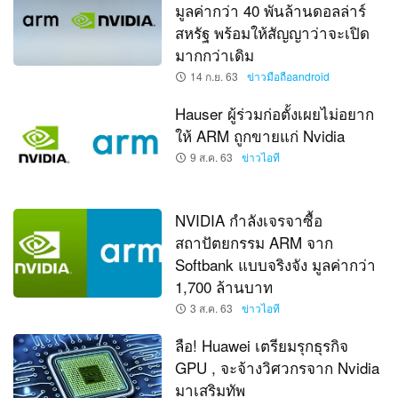
มูลค่ากว่า 40 พันล้านดอลล่าร์
สหรัฐ พร้อมให้สัญญาว่าจะเปิด
มากกว่าเดิม
14 ก.ย. 63
ข่าวมือถือandroid
Hauser ผู้ร่วมก่อตั้งเผยไม่อยาก
ให้ ARM ถูกขายแก่ Nvidia
9 ส.ค. 63
ข่าวไอที
NVIDIA กำลังเจรจาซื้อ
สถาปัตยกรรม ARM จาก
Softbank แบบจริงจัง มูลค่ากว่า
1,700 ล้านบาท
3 ส.ค. 63
ข่าวไอที
ลือ! Huawei เตรียมรุกธุรกิจ
GPU , จะจ้างวิศวกรจาก Nvidia
มาเสริมทัพ