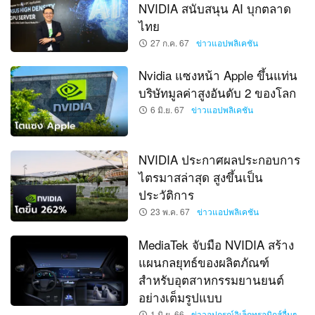
NVIDIA สนับสนุน AI บุกตลาด
ไทย
27 ก.ค. 67
ข่าวแอปพลิเคชัน
Nvidia แซงหน้า Apple ขึ้นแท่น
บริษัทมูลค่าสูงอันดับ 2 ของโลก
6 มิ.ย. 67
ข่าวแอปพลิเคชัน
NVIDIA ประกาศผลประกอบการ
ไตรมาสล่าสุด สูงขึ้นเป็น
ประวัติการ
23 พ.ค. 67
ข่าวแอปพลิเคชัน
MediaTek จับมือ NVIDIA สร้าง
แผนกลยุทธ์ของผลิตภัณฑ์
สำหรับอุตสาหกรรมยานยนต์
อย่างเต็มรูปแบบ
1 มิ.ย. 66
ข่าวอุปกรณ์อิเล็กทรอนิกส์อื่นๆ