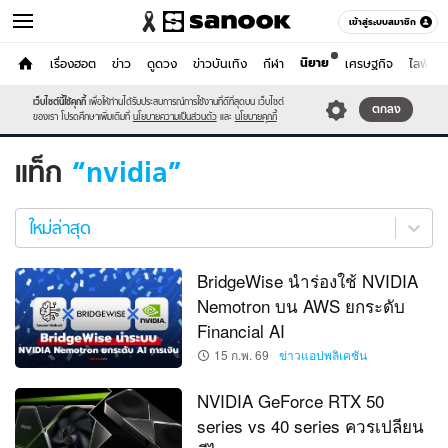
เข้าสู่ระบบสมาชิก
นิยาย
หน้าแรก
เรื่องฮอต
ข่าว
ดูดวง
ข่าวบันเทิง
กีฬา
เศรษฐกิจ
ไลฟ์สไต
ไอที
เว็บไซต์นี้ใช้คุกกี้
เพื่อให้ท่านได้รับประสบการณ์การใช้งานที่ดีที่สุดบน เว็บไซต์
หมวดอื่นๆ
ตกลง
ของเรา โปรดศึกษาเพิ่มเติมที่
นโยบายความเป็นส่วนตัว
และ
นโยบายคุกกี้
แท็ก
nvidia
nvidia
ใหม่
ใหม่ล่าสุด
ล่าสุด
BridgeWise นำร่องใช้ NVIDIA
Nemotron บน AWS ยกระดับ
Financial AI
15 ก.พ. 69
ข่าวแอปพลิเคชัน
NVIDIA GeForce RTX 50
series vs 40 series ควรเปลียน