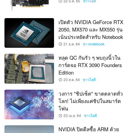
22 ม.ค. 65
ข่าวไอที
เปิดตัว NVIDIA GeForce RTX
2050, MX570 และ MX550 รุ่น
เน้นประหยัดสำหรับ Notebook
21 ธ.ค. 64
ข่าวnotebook
หลุด QC กันรัว ๆ พบถุงนิ้วใน
การ์ดจอ RTX 3090 Founders
Edition
23 ส.ค. 64
ข่าวไอที
วงการ "ชิปเซ็ต" ขาดตลาดทั่ว
โลก! ไม่เพียงแค่ชิปในสมาร์ต
โฟน
23 เม.ย. 64
ข่าวไอที
NVIDIA ปิดดีลซื้อ ARM ด้วย