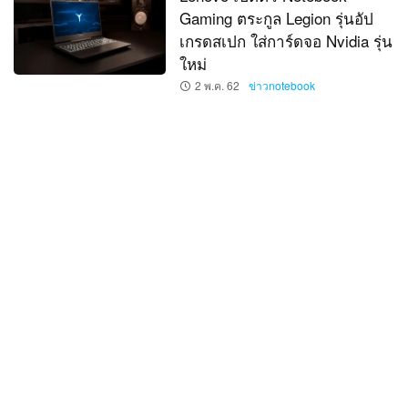
Gaming ตระกูล Legion รุ่นอัป
เกรดสเปก ใส่การ์ดจอ Nvidia รุ่น
ใหม่
2 พ.ค. 62
ข่าวnotebook
ASUS เปิดตัว TUF FX505 DT
คอมพิวเตอร์สุดแกร่ง ปรับสเปกดี
ขึ้นด้วยการ์ดจอ GeForce GTX
1650
2 พ.ค. 62
ข่าวคอมพิวเตอร์
จะเยอะไปไหน เผยสเปค
NVIDIA GeForce RTX 2060 ที่
ซอยรุ่นตามหน่วยความจำมาก
ถึง 6 แบบ
1 ม.ค. 62
ข่าวไอที
NVIDIA เตรียมเปิดตัว GeForce
GTX 1160 ต้นปีหน้า ไม่มี Ray-