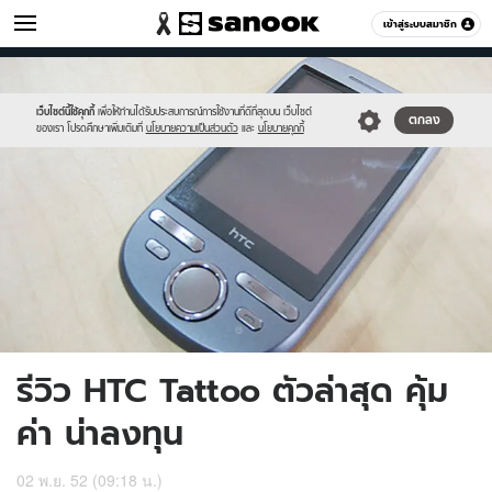
ไอที
เข้าสู่ระบบสมาชิก
หมวดอื่นๆ
//s.isanook.com/hi/0/ud/168/843349/2.jpg
Sanook
//s.isanook.com/sr/0/images/logo-
600
60
new-
sanook.png
เว็บไซต์นี้ใช้คุกกี้
เพื่อให้ท่านได้รับประสบการณ์การใช้งานที่ดีที่สุดบน เว็บไซต์
ตกลง
ของเรา โปรดศึกษาเพิ่มเติมที่
นโยบายความเป็นส่วนตัว
และ
นโยบายคุกกี้
รีวิว HTC Tattoo ตัวล่าสุด คุ้ม
ค่า น่าลงทุน
02 พ.ย. 52 (09:18 น.)