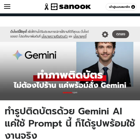
ไอที
เข้าสู่ระบบสมาชิก
หมวดอื่นๆ
//s.isanook.com/hi/0/ud/325/1625422/gemini-
Sanook
//s.isanook.com/sr/0/images/logo-
600
60
pic.jpg
new-
sanook.png
เว็บไซต์นี้ใช้คุกกี้
เพื่อให้ท่านได้รับประสบการณ์การใช้งานที่ดีที่สุดบน เว็บไซต์
ตกลง
ของเรา โปรดศึกษาเพิ่มเติมที่
นโยบายความเป็นส่วนตัว
และ
นโยบายคุกกี้
ทำรูปติดบัตรด้วย Gemini AI
แค่ใช้ Prompt นี้ ก็ได้รูปพร้อมใช้
งานจริง