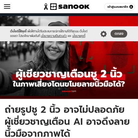
ไอที
เข้าสู่ระบบสมาชิก
หมวดอื่นๆ
//s.isanook.com/hi/0/ud/325/1625130/2fing.jpg
Sanook
//s.isanook.com/sr/0/images/logo-
600
60
new-
sanook.png
เว็บไซต์นี้ใช้คุกกี้
เพื่อให้ท่านได้รับประสบการณ์การใช้งานที่ดีที่สุดบน เว็บไซต์
ตกลง
ของเรา โปรดศึกษาเพิ่มเติมที่
นโยบายความเป็นส่วนตัว
และ
นโยบายคุกกี้
ถ่ายรูปชู 2 นิ้ว อาจไม่ปลอดภัย
ผู้เชี่ยวชาญเตือน AI อาจดึงลาย
นิ้วมือจากภาพได้