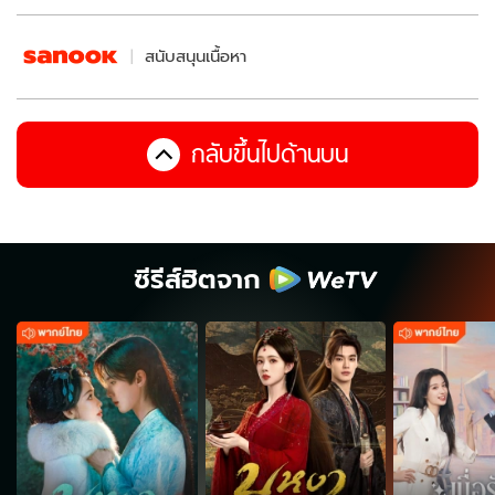
สนับสนุนเนื้อหา
กลับขึ้นไปด้านบน
ซีรีส์ฮิตจาก