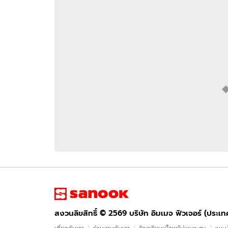
อัปเดตจีน
เช็กข่าวชัวร์
ติดตามสนุกโซเชี
ดาวน์โหลดสนุกแอปฟรี
สงวนลิขสิทธิ์ ©
2569
บริษัท อิมเมจ ฟิวเจอร์ (ประเทศไทย) จำกัด
สงวนลิขสิทธิ์ ©
2569
บริษัท อิมเมจ ฟิวเจอร์ (ประเ