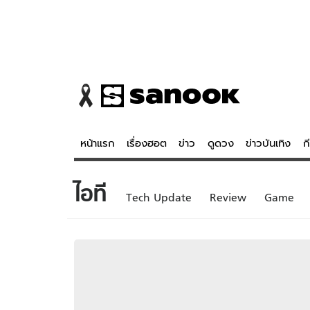
หน้าแรก
เรื่องฮอต
ข่าว
ดูดวง
ข่าวบันเทิง
ก
ไอที
ข่าว
ดูดวง - 
Tech Update
Review
Game
เรื่องฮอต
ดูดวง
ข่าว
หวยไทย
ข่าวบันเทิง
สถิติหวยไท
ข่าวกีฬา
หวยลาว
ข่าวเศรษฐกิจ