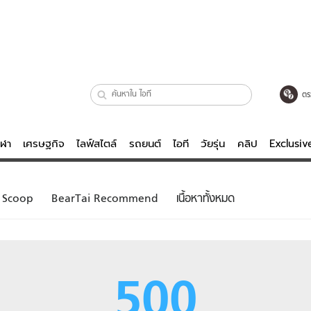
ตร
ีฬา
เศรษฐกิจ
ไลฟ์สไตล์
รถยนต์
ไอที
วัยรุ่น
คลิป
Exclusi
ตรวจหวย
ไลฟ์สไตล์
บันเทิงค
Scoop
BearTai Recommend
เนื้อหาทั้งหมด
ผู้หญิง
หนัง-ละคร
ผู้ชาย
เพลง
ย
วัยรุ่น
เกมส์
500
ไอที
คลิป
รถยนต์
พอดแคสต์