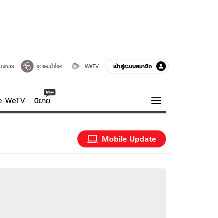
เข้าสู่ระบบสมาชิก
วจหวย
ขูดเลขนำโชค
WeTV
ve WeTV
นิยาย
รบรส
ความรู้รอบตัว
Mobile Update
ฮาวทู
กูรู-รอบรู้