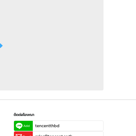
 WeTV
ติดต่อโฆษณา
tencentthbd
sales@tencent.co.th
รา
ร้องเรียนเนื้อหาไม่เหมาะสม
แนะนำติชม แจ้งปัญหาการใช้งาน
ติดต่อโฆษณา
tencentthbd
Add