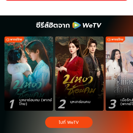
ซีรีส์ฮิตจาก
1
2
3
บุหงาซ่อนคม (พากย์
เมื่อรั
บุหงาซ่อนคม
ไทย)
(พากย์
ไปที่ WeTV