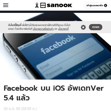
ไอที
เข้าสู่ระบบสมาชิก
หมวดอื่นๆ
//s.isanook.com/hi/0/ud/240/1202974/0.jpg
Sanook
//s.isanook.com/sr/0/images/logo-
600
60
new-
sanook.png
เว็บไซต์นี้ใช้คุกกี้
เพื่อให้ท่านได้รับประสบการณ์การใช้งานที่ดีที่สุดบน เว็บไซต์
ตกลง
ของเรา โปรดศึกษาเพิ่มเติมที่
นโยบายความเป็นส่วนตัว
และ
นโยบายคุกกี้
Facebook บน iOS อัพเดทVer
5.4 แล้ว
30 ม.ค. 56 (09:55 น.)