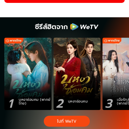
ซีรีส์ฮิตจาก
1
2
3
บุหงาซ่อนคม (พากย์
เมื่อรั
บุหงาซ่อนคม
ไทย)
(พากย์
ไปที่ WeTV