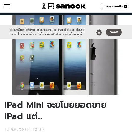
ไอที
เข้าสู่ระบบสมาชิก
หมวดอื่นๆ
//s.isanook.com/hi/0/ud/213/1067343/ipad-
Sanook
//s.isanook.com/sr/0/images/logo-
600
60
mini-
new-
will-
sanook.png
เว็บไซต์นี้ใช้คุกกี้
เพื่อให้ท่านได้รับประสบการณ์การใช้งานที่ดีที่สุดบน เว็บไซต์
ตกลง
ของเรา โปรดศึกษาเพิ่มเติมที่
นโยบายความเป็นส่วนตัว
และ
นโยบายคุกกี้
eat-
ipad-
market-
2.jpg
iPad Mini จะขโมยยอดขาย
iPad แต่...
19 ต.ค. 55 (11:18 น.)