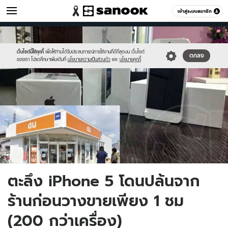
ไอที
เข้าสู่ระบบสมาชิก
หมวดอื่นๆ
//s.isanook.com/hi/0/ud/208/1044423/1.jpg
Sanook
//s.isanook.com/sr/0/images/logo-
600
60
new-
sanook.png
เว็บไซต์นี้ใช้คุกกี้
เพื่อให้ท่านได้รับประสบการณ์การใช้งานที่ดีที่สุดบน เว็บไซต์
ตกลง
ของเรา โปรดศึกษาเพิ่มเติมที่
นโยบายความเป็นส่วนตัว
และ
นโยบายคุกกี้
ตะลึง iPhone 5 โดนปล้นจาก
ร้านก่อนวางขายเพียง 1 ชม
(200 กว่าเครื่อง)