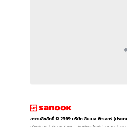
อัปเดตจีน
เช็กข่าวชัวร์
ติดตามสนุกโซเชี
ดาวน์โหลดสนุกแอปฟรี
สงวนลิขสิทธิ์ ©
2569
บริษัท อิมเมจ ฟิวเจอร์ (ประเทศไทย) จำกัด
สงวนลิขสิทธิ์ ©
2569
บริษัท อิมเมจ ฟิวเจอร์ (ประเ