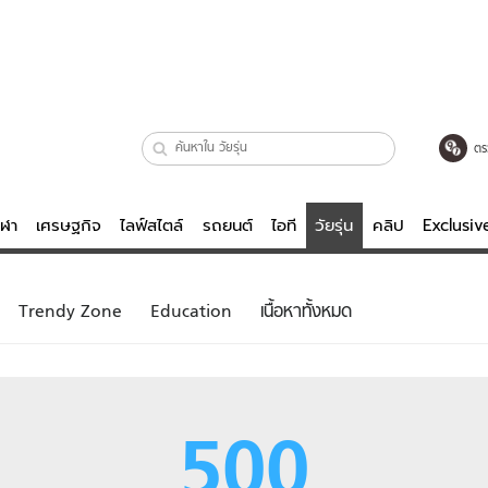
ตร
ีฬา
เศรษฐกิจ
ไลฟ์สไตล์
รถยนต์
ไอที
วัยรุ่น
คลิป
Exclusi
ตรวจหวย
ไลฟ์สไตล์
บันเทิงค
Trendy Zone
Education
เนื้อหาทั้งหมด
ผู้หญิง
หนัง-ละคร
ผู้ชาย
เพลง
ย
วัยรุ่น
เกมส์
500
ไอที
คลิป
รถยนต์
พอดแคสต์