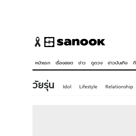
หน้าแรก
เรื่องฮอต
ข่าว
ดูดวง
ข่าวบันเทิง
ก
วัยรุ่น
ข่าว
ดูดวง - 
Idol
Lifestyle
Relationship
เรื่องฮอต
ดูดวง
ข่าว
หวยไทย
ข่าวบันเทิง
สถิติหวยไท
ข่าวกีฬา
หวยลาว
ข่าวเศรษฐกิจ