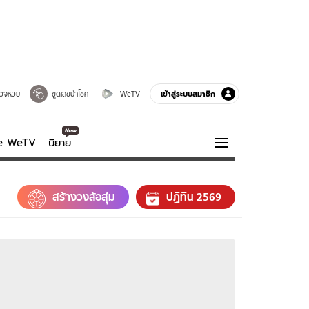
เข้าสู่ระบบสมาชิก
วจหวย
ขูดเลขนำโชค
WeTV
ve WeTV
นิยาย
รบรส
ความรู้รอบตัว
สร้างวงล้อสุ่ม
ปฏิทิน 2569
ฮาวทู
กูรู-รอบรู้