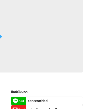
 WeTV
ติดต่อโฆษณา
tencentthbd
sales@tencent.co.th
รา
ร้องเรียนเนื้อหาไม่เหมาะสม
แนะนำติชม แจ้งปัญหาการใช้งาน
ติดต่อโฆษณา
tencentthbd
Add