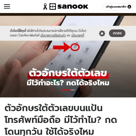
วัยรุ่น
เข้าสู่ระบบสมาชิก
หมวดอื่นๆ
//s.isanook.com/ca/0/ud/286/1432163/dialpad.jpg
Sanook
//s.isanook.com/sr/0/images/logo-
600
60
new-
sanook.png
เว็บไซต์นี้ใช้คุกกี้
เพื่อให้ท่านได้รับประสบการณ์การใช้งานที่ดีที่สุดบน เว็บไซต์
ตกลง
ของเรา โปรดศึกษาเพิ่มเติมที่
นโยบายความเป็นส่วนตัว
และ
นโยบายคุกกี้
ตัวอักษรใต้ตัวเลขบนแป้น
โทรศัพท์มือถือ มีไว้ทำไม? กด
โดนทุกวัน ใช้ได้จริงไหม