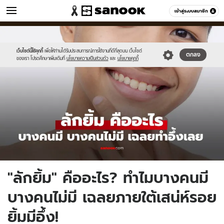
วัยรุ่น
เข้าสู่ระบบสมาชิก
หมวดอื่นๆ
//s.isanook.com/ca/0/ud/286/1431879/5529292929(2).jpg
Sanook
//s.isanook.com/sr/0/images/logo-
600
60
new-
sanook.png
เว็บไซต์นี้ใช้คุกกี้
เพื่อให้ท่านได้รับประสบการณ์การใช้งานที่ดีที่สุดบน เว็บไซต์
ตกลง
ของเรา โปรดศึกษาเพิ่มเติมที่
นโยบายความเป็นส่วนตัว
และ
นโยบายคุกกี้
"ลักยิ้ม" คืออะไร? ทำไมบางคนมี
บางคนไม่มี เฉลยภายใต้เสน่ห์รอย
ยิ้มมีอึ้ง!