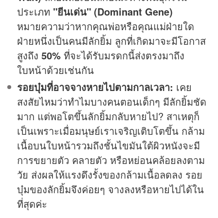
ประเภท
"ยีนเด่น" (Dominant Gene)
หมายความว่าหากคุณพ่อหรือคุณแม่ฝ่ายใด
ฝ่ายหนึ่งเป็นคนมีลักยิ้ม ลูกที่เกิดมาจะมีโอกาส
สูงถึง
50%
ที่จะได้รับมรดกนี้ส่งตรงมาถึง
ใบหน้าด้วยเช่นกัน
รอยบุ๋มที่อาจจางหายไปตามกาลเวลา:
เคย
สงสัยไหมว่าทำไมบางคนตอนเด็กๆ มีลักยิ้มชัด
มาก แต่พอโตขึ้นลักยิ้มกลับหายไป? สาเหตุก็
เป็นเพราะเมื่อมนุษย์เราเจริญเติบโตขึ้น กล้าม
เนื้อบนใบหน้ารวมถึงชั้นไขมันใต้ผิวหนังจะมี
การขยายตัว คลายตัว หรือหย่อนคล้อยลงตาม
วัย ส่งผลให้แรงดึงรั้งของกล้ามเนื้อลดลง รอย
บุ๋มของลักยิ้มจึงค่อยๆ จางลงหรือหายไปได้ใน
ที่สุดค่ะ