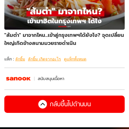
"ส้มตำ" มาจากไหน...เข้าสู่กรุงเทพฯได้ยังไง? จุดเปลี่ยน
ใหญ่เกิดข้างสนามมวยราชดำเนิน
แท็ก :
ลักยิ้ม
ลักยิ้ม เกิดจากอะไร
ดูแท็กทั้งหมด
สนับสนุนเนื้อหา
กลับขึ้นไปด้านบน