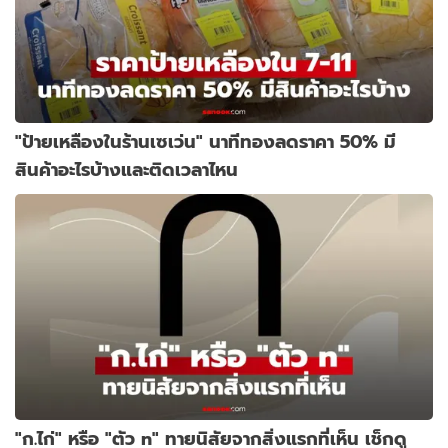
"ป้ายเหลืองในร้านเซเว่น" นาทีทองลดราคา 50% มี
สินค้าอะไรบ้างและติดเวลาไหน
"ก.ไก่" หรือ "ตัว n" ทายนิสัยจากสิ่งแรกที่เห็น เช็กดู