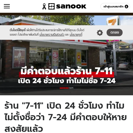
วัยรุ่น
เข้าสู่ระบบสมาชิก
หมวดอื่นๆ
//s.isanook.com/ca/0/ud/286/1431787/55292929(50).jpg
Sanook
//s.isanook.com/sr/0/images/logo-
600
60
new-
sanook.png
เว็บไซต์นี้ใช้คุกกี้
เพื่อให้ท่านได้รับประสบการณ์การใช้งานที่ดีที่สุดบน เว็บไซต์
ตกลง
ของเรา โปรดศึกษาเพิ่มเติมที่
นโยบายความเป็นส่วนตัว
และ
นโยบายคุกกี้
ร้าน "7-11" เปิด 24 ชั่วโมง ทำไม
ไม่ตั้งชื่อว่า 7-24 มีคำตอบให้หาย
สงสัยแล้ว