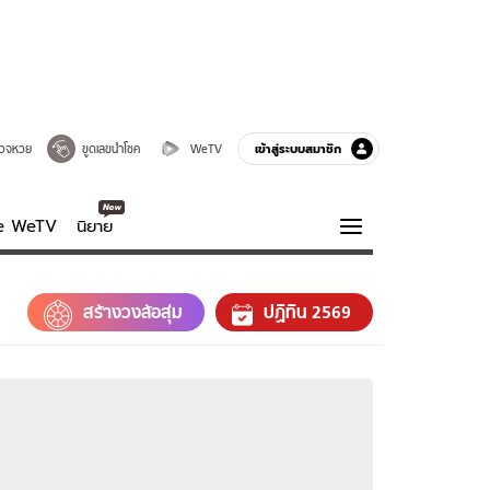
เข้าสู่ระบบสมาชิก
วจหวย
ขูดเลขนำโชค
WeTV
ve WeTV
นิยาย
รบรส
ความรู้รอบตัว
สร้างวงล้อสุ่ม
ปฏิทิน 2569
ฮาวทู
กูรู-รอบรู้