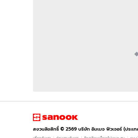
อัปเดตจีน
เช็กข่าวชัวร์
ติดตามสนุกโซเชี
ดาวน์โหลดสนุกแอปฟรี
สงวนลิขสิทธิ์ ©
2569
บริษัท อิมเมจ ฟิวเจอร์ (ประเทศไทย) จำกัด
สงวนลิขสิทธิ์ ©
2569
บริษัท อิมเมจ ฟิวเจอร์ (ประเ