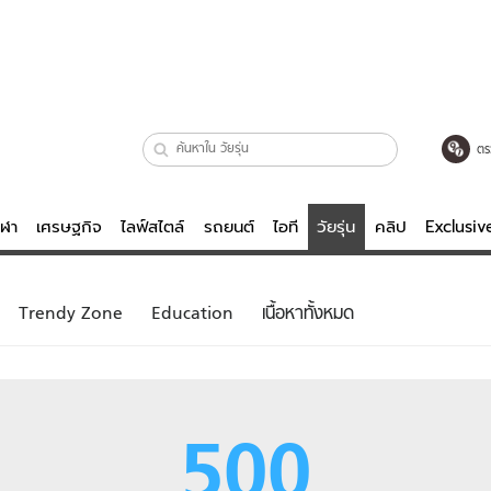
ตร
ีฬา
เศรษฐกิจ
ไลฟ์สไตล์
รถยนต์
ไอที
วัยรุ่น
คลิป
Exclusi
ตรวจหวย
ไลฟ์สไตล์
บันเทิงค
Trendy Zone
Education
เนื้อหาทั้งหมด
ผู้หญิง
หนัง-ละคร
ผู้ชาย
เพลง
ย
วัยรุ่น
เกมส์
500
ไอที
คลิป
รถยนต์
พอดแคสต์