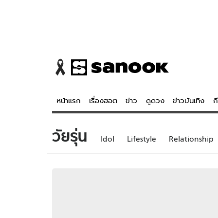
หน้าแรก
เรื่องฮอต
ข่าว
ดูดวง
ข่าวบันเทิง
ก
วัยรุ่น
ข่าว
ดูดวง - 
Idol
Lifestyle
Relationship
เรื่องฮอต
ดูดวง
ข่าว
หวยไทย
ข่าวบันเทิง
สถิติหวยไท
ข่าวกีฬา
หวยลาว
ข่าวเศรษฐกิจ