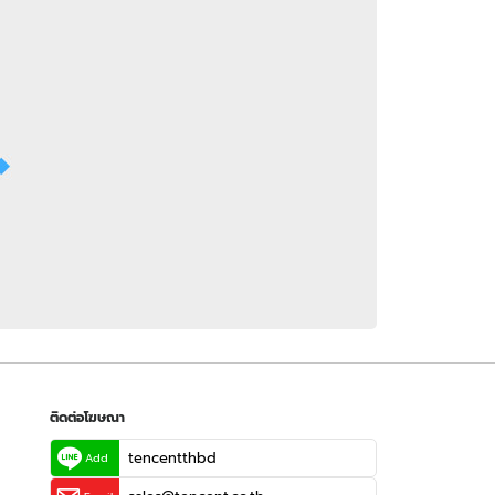
 WeTV
ติดต่อโฆษณา
tencentthbd
sales@tencent.co.th
รา
ร้องเรียนเนื้อหาไม่เหมาะสม
แนะนำติชม แจ้งปัญหาการใช้งาน
ติดต่อโฆษณา
tencentthbd
Add