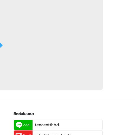
 WeTV
ติดต่อโฆษณา
tencentthbd
sales@tencent.co.th
รา
ร้องเรียนเนื้อหาไม่เหมาะสม
แนะนำติชม แจ้งปัญหาการใช้งาน
ติดต่อโฆษณา
tencentthbd
Add