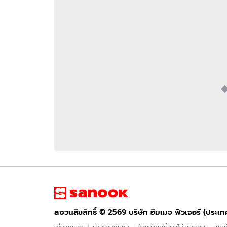
อัปเดตจีน
เช็กข่าวชัวร์
ติดตามสนุกโซเชี
ดาวน์โหลดสนุกแอปฟรี
สงวนลิขสิทธิ์ ©
2569
บริษัท อิมเมจ ฟิวเจอร์ (ประเทศไทย) จำกัด
สงวนลิขสิทธิ์ ©
2569
บริษัท อิมเมจ ฟิวเจอร์ (ประเ