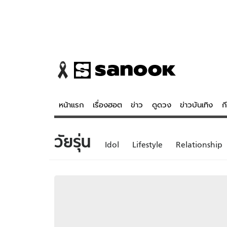
หน้าแรก
เรื่องฮอต
ข่าว
ดูดวง
ข่าวบันเทิง
ก
วัยรุ่น
ข่าว
ดูดวง - 
Idol
Lifestyle
Relationship
เรื่องฮอต
ดูดวง
ข่าว
หวยไทย
ข่าวบันเทิง
สถิติหวยไท
ข่าวกีฬา
หวยลาว
ข่าวเศรษฐกิจ