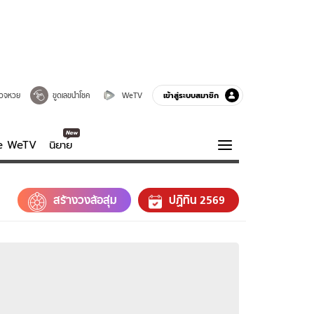
เข้าสู่ระบบสมาชิก
วจหวย
ขูดเลขนำโชค
WeTV
ve WeTV
นิยาย
รบรส
ความรู้รอบตัว
สร้างวงล้อสุ่ม
ปฏิทิน 2569
ฮาวทู
กูรู-รอบรู้