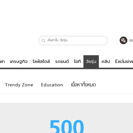
ตร
ีฬา
เศรษฐกิจ
ไลฟ์สไตล์
รถยนต์
ไอที
วัยรุ่น
คลิป
Exclusi
ตรวจหวย
ไลฟ์สไตล์
บันเทิงค
Trendy Zone
Education
เนื้อหาทั้งหมด
ผู้หญิง
หนัง-ละคร
ผู้ชาย
เพลง
ย
วัยรุ่น
เกมส์
500
ไอที
คลิป
รถยนต์
พอดแคสต์